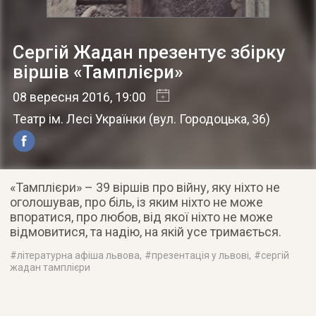
Сергій Жадан презентує збірку
віршів «Тамплієри»
08 вересня 2016
, 19:00
Театр ім. Лесі Українки
(
вул. Городоцька, 36
)
«Тамплієри» – 39 віршів про війну, яку ніхто не
оголошував, про біль, із яким ніхто не може
впоратися, про любов, від якої ніхто не може
відмовитися, та надію, на якій усе тримається.
#
літературна афіша львова
, #
презентація у львові
, #
сергій
жадан тамплієри