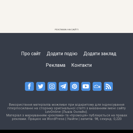
РЕКЛАМА НА САЙТІ
Про сайт
Додати подію
Додати заклад
Реклама
Контакти
Використання матеріалів можливе при відкритому для індексування
гіперпосиланні на сторінку оригінальної статті з вказанням імені сайту
LvivOnline (Львів Онлайн).
Матеріал з маркуванням «реклама» та «промоція» публікується на правах
реклами. Працює на
WordPress
|
Увійти
| запитів: 98, секунд: 0,220