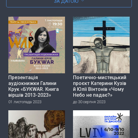
ЗА ДАТОЮ
Презентація
Поетично-мистецький
аудіокнижки Галини
проєкт Катерини Кузів
Крук «БУКWAR. Книга
й Юлії Вінтонів «Чому
віршів 2013-2023»
Небо не падає?»
01 листопада 2023
до 30 серпня 2023