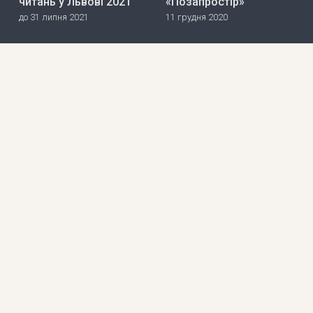
читань у Львові 2021
«Позапростір»
до 31 липня 2021
11 грудня 2020