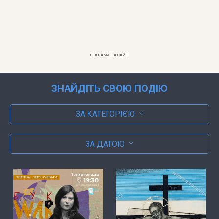
РЕКЛАМА НА САЙТІ
ЗНАЙДІТЬ СВОЮ ПОДІЮ
ЗА КАТЕГОРІЄЮ
ЗА ДАТОЮ