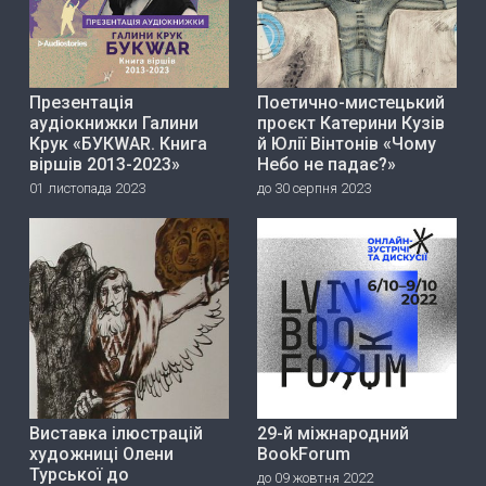
Презентація
Поетично-мистецький
аудіокнижки Галини
проєкт Катерини Кузів
Крук «БУКWAR. Книга
й Юлії Вінтонів «Чому
віршів 2013-2023»
Небо не падає?»
01 листопада 2023
до 30 серпня 2023
Виставка ілюстрацій
29-й міжнародний
художниці Олени
BookForum
Турської до
до 09 жовтня 2022