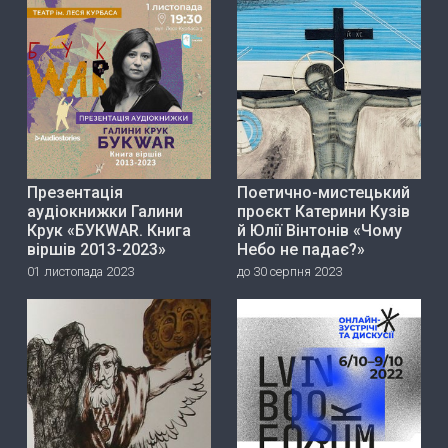
Презентація
Поетично-мистецький
аудіокнижки Галини
проєкт Катерини Кузів
Крук «БУКWAR. Книга
й Юлії Вінтонів «Чому
віршів 2013-2023»
Небо не падає?»
01 листопада 2023
до 30 серпня 2023