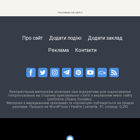
РЕКЛАМА НА САЙТІ
Про сайт
Додати подію
Додати заклад
Реклама
Контакти
Використання матеріалів можливе при відкритому для індексування
гіперпосиланні на сторінку оригінальної статті з вказанням імені сайту
LvivOnline (Львів Онлайн).
Матеріал з маркуванням «реклама» та «промоція» публікується на правах
реклами. Працює на
WordPress
|
Увійти
| запитів: 97, секунд: 0,292