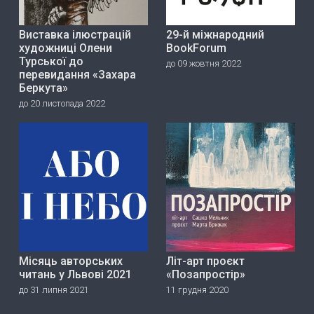
Виставка ілюстрацій
29-й міжнародний
художниці Олени
BookForum
Турської до
до 09 жовтня 2022
перевидання «Захара
Беркута»
до 20 листопада 2022
Місяць авторських
Літ-арт проєкт
читань у Львові 2021
«Позапростір»
до 31 липня 2021
11 грудня 2020