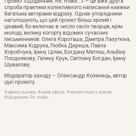
Проект «Щоденник. Re: make…» — це вже друга
спроба практики колективного написання книжки
багатьма авторами відразу. Однак упорядники
наголошують, що цей проект більш зрілий і
цікавий, бо включає в число своїх творців, крім
молоді, велику когорту відомих сучасних
письменників: Олега Короташа, Дмитра Лазуткіна,
Максима Кідрука, Любка Дереша, Павла
Коробчука, Ірину Цілик, Богдану Матіяш, Альбіну
Позднякову, Галину Крук, Світлану Богдан, Ірину
Шувалову.
Модератор заходу – Олександр Козинець, автор
ідеї проекту.
#
афіша львова
, #
львів афіша
, #
презентація у львові
,
#
Щоденник. Re: make…