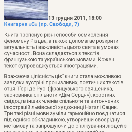
13 грудня 2011, 18:00
Книгарня «Є» (пр. Свободи, 7)
Книга пропонує різні способи осмислення
феномену Різдва, а також допомагає розкрити
актуальність і важливість цього свята в умовах
сучасності. Вона складається з текстів
французькою та українською мовами. Кожен
текст супроводжується ілюстраціями
.
Вражаюча цілісність цієї книги стала можливою
завдяки зустрічі пронизливих, поетичних текстів
отця Т’єрі де Русі (французького священика,
засновника спільноти «Дім Серця»), коротких
свідоцтв інших членів спільноти та витончених
ілюстрацій львівської художниці Наталі Сацик.
Три такі різні мови зуміли гармонійно поєднатися
під однією обкладинкою, утворивши своєрідну
метамову та запрошуючи до спілкування людей з
усього світу, з різних культур, традицій та