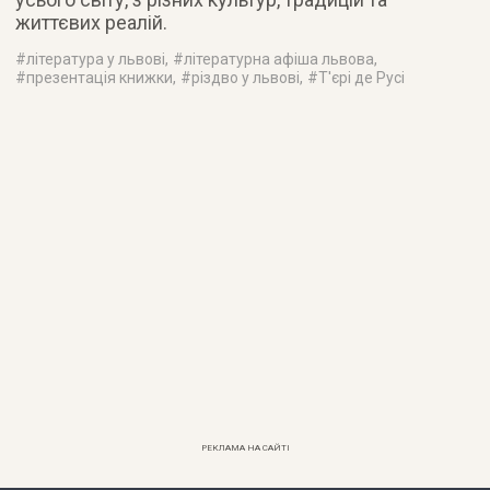
життєвих реалій.
#
література у львові
, #
літературна афіша львова
,
#
презентація книжки
, #
різдво у львові
, #
Т'єрі де Русі
РЕКЛАМА НА САЙТІ