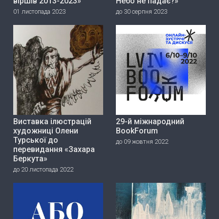
віршів 2013-2023»
Небо не падає?»
01 листопада 2023
до 30 серпня 2023
Виставка ілюстрацій
29-й міжнародний
художниці Олени
BookForum
Турської до
до 09 жовтня 2022
перевидання «Захара
Беркута»
до 20 листопада 2022