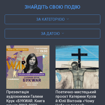
ЗНАЙДІТЬ СВОЮ ПОДІЮ
ЗА КАТЕГОРІЄЮ
ЗА ДАТОЮ
Презентація
Поетично-мистецький
аудіокнижки Галини
проєкт Катерини Кузів
Крук «БУКWAR. Книга
й Юлії Вінтонів «Чому