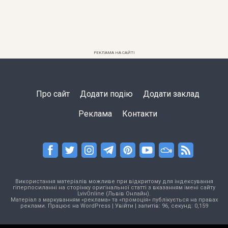
РЕКЛАМА НА САЙТІ
Про сайт
Додати подію
Додати заклад
Реклама
Контакти
Використання матеріалів можливе при відкритому для індексування
гіперпосиланні на сторінку оригінальної статті з вказанням імені сайту
LvivOnline (Львів Онлайн).
Матеріал з маркуванням «реклама» та «промоція» публікується на правах
реклами. Працює на
WordPress
|
Увійти
| запитів: 96, секунд: 0,159