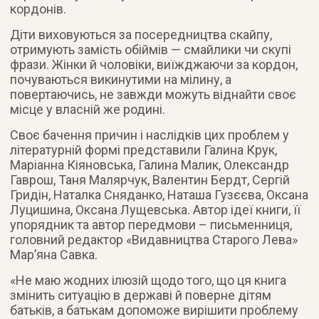
кордонів.
Діти виховуються за посередництва скайпу,
отримують замість обіймів — смайлики чи скупі
фрази. Жінки й чоловіки, виїжджаючи за кордон,
почуваються викинутими на мілину, а
повертаючись, не завжди можуть віднайти своє
місце у власній же родині.
Своє бачення причин і наслідків цих проблем у
літературній формі представили Галина Крук,
Маріанна Кіяновська, Галина Малик, Олександр
Гаврош, Таня Малярчук, Валентин Бердт, Сергій
Гридін, Наталка Сняданко, Наташа Гузєєва, Оксана
Луцишина, Оксана Лущевська. Автор ідеї книги, її
упорядник та автор передмови – письменниця,
головний редактор «Видавництва Старого Лева»
Мар’яна Савка.
«Не маю жодних ілюзій щодо того, що ця книга
змінить ситуацію в державі й поверне дітям
батьків, а батькам допоможе вирішити проблему