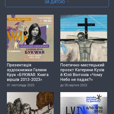
ЗА ДАТОЮ
Презентація
Поетично-мистецький
аудіокнижки Галини
проєкт Катерини Кузів
Крук «БУКWAR. Книга
й Юлії Вінтонів «Чому
віршів 2013-2023»
Небо не падає?»
01 листопада 2023
до 30 серпня 2023