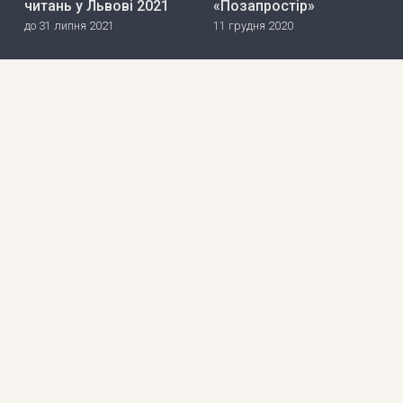
читань у Львові 2021
«Позапростір»
до 31 липня 2021
11 грудня 2020