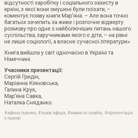
відсутності заробітку і соціального захисту в
країні, з якої вони змушені були поїхати, –
коментує появу книги Мар’яна. – Але вона точно
багатьох зачепить за живе і розпочне відверту
розмову про одне з найболючіших питань нашого
суспільства, заручниками якого є діти, – на рівні
не лише соціології, а власне сучасної літератури».
Книга вийшла у світ одночасно в Україні та
Німеччині.
Учасники презентації:
Сергій Гридін,
Маріанна Кіяновська,
Галина Крук,
Мар’яна Савка,
Наталка Сняданко.
#
афіша львова
, #
львів афіша
, #
мама по скайпу
, #
презентація
у львові