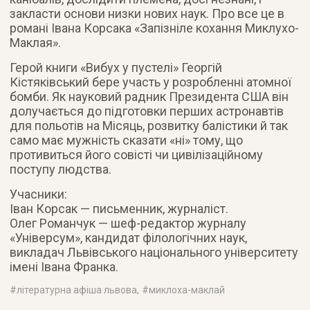
закласти основи низки нових наук. Про все це в
романі Івана Корсака «Запізніле кохання Миклухо-
Маклая».
Герой книги «Вибух у пустелі» Георгій
Кістяківський бере участь у розробленні атомної
бомби. Як науковий радник Президента США він
долучається до підготовки перших астронавтів
для польотів на Місяць, розвитку балістики й так
само має мужність сказати «ні» тому, що
противиться його совісті чи цивілізаційному
поступу людства.
Учасники:
Іван Корсак — письменник, журналіст.
Олег Романчук — шеф-редактор журналу
«Універсум», кандидат філологічних наук,
викладач Львівського національного університету
імені Івана Франка.
#
літературна афіша львова
, #
миклоха-маклай