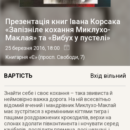
Презентація книг Івана Корсака
«Запізніле кохання Миклухо-
Маклая» та «Вибух у пустелі»
25 березня 2016
, 18:00
Книгарня «Є»
(
просп. Свободи, 7
)
ВАРТІСТЬ
Вхід вільний
Знайти себе і своє кохання – така звивиста й
неймовірно важка дорога. На ній всесвітньо
відомий вчений і мандрівник Миклухо-Маклай
має зустрітися з кремінними кігтями тигра і
пащами роздражнених крокодилів, верхи на
слонах здолати півконтинента і ночувати серед
канібалів, дослідити племена, досі незнані, і