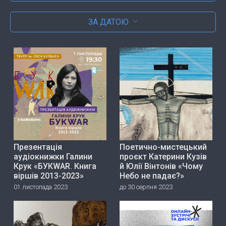
ЗА ДАТОЮ
Презентація
Поетично-мистецький
аудіокнижки Галини
проєкт Катерини Кузів
Крук «БУКWAR. Книга
й Юлії Вінтонів «Чому
віршів 2013-2023»
Небо не падає?»
01 листопада 2023
до 30 серпня 2023