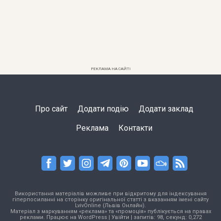
РЕКЛАМА НА САЙТІ
Про сайт
Додати подію
Додати заклад
Реклама
Контакти
Використання матеріалів можливе при відкритому для індексування
гіперпосиланні на сторінку оригінальної статті з вказанням імені сайту
LvivOnline (Львів Онлайн).
Матеріал з маркуванням «реклама» та «промоція» публікується на правах
реклами. Працює на
WordPress
|
Увійти
| запитів: 98, секунд: 0,272