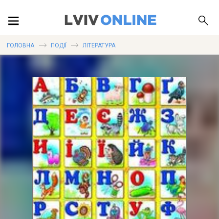
ПОДІЇ
ГОЛОВНА
ПОДІЇ
ЛІТЕРАТУРА
ЛОКАЦІЇ
ПУБЛІКАЦІЇ
ДОВІДКА