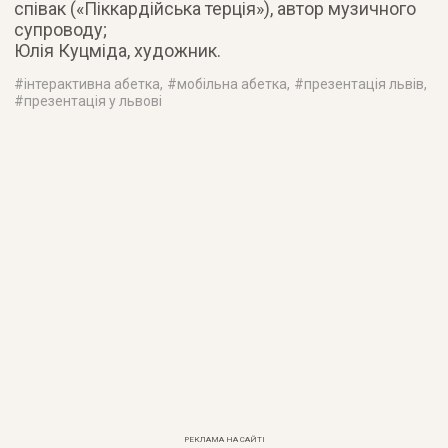
співак («Піккардійська терція»), автор музичного
супроводу;
Юлія Куцміда, художник.
#
інтерактивна абетка
, #
мобільна абетка
, #
презентація львів
,
#
презентація у львові
РЕКЛАМА НА САЙТІ