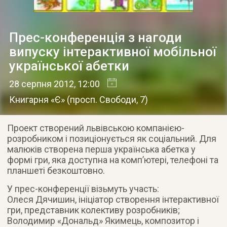
Прес-конференція з нагоди
випуску інтерактивної мобільної
української абетки
28 серпня 2012
, 12:00
Книгарня «Є»
(
просп. Свободи, 7
)
Проект створений львівською компанією-
розробником і позиціонується як соціальний. Для
малюків створена перша українська абетка у
формі гри, яка доступна на комп’ютері, телефоні та
планшеті безкоштовно.
У прес-конференції візьмуть участь:
Олеся Дячишин, ініціатор створення інтерактивної
гри, представник колективу розробників;
Володимир «Дональд» Якимець, композитор і