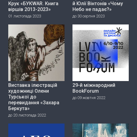
Крук «БУКWAR. Книга
й Юлії Вінтонів «Чому
віршів 2013-2023»
Небо не падає?»
01 листопада 2023
до 30 серпня 2023
Виставка ілюстрацій
29-й міжнародний
художниці Олени
BookForum
Турської до
до 09 жовтня 2022
перевидання «Захара
Беркута»
до 20 листопада 2022