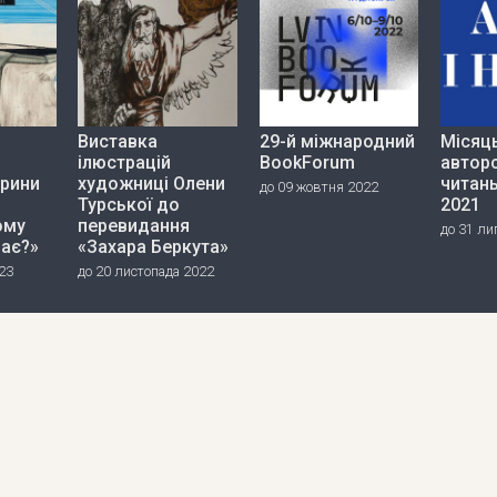
Виставка
29-й міжнародний
Місяц
ілюстрацій
BookForum
автор
ерини
художниці Олени
читань
до 09 жовтня 2022
Турської до
2021
ому
перевидання
до 31 ли
дає?»
«Захара Беркута»
23
до 20 листопада 2022