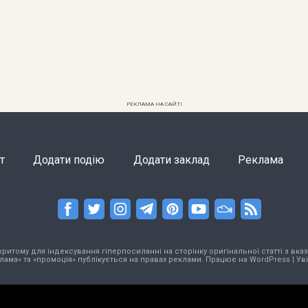
РЕКЛАМА НА САЙТІ
т
Додати подію
Додати заклад
Реклама
тому для індексування гіперпосиланні на сторінку оригінальної статті з вказа
лама» та «промоція» публікується на правах реклами. Працює на
WordPress
|
Ув