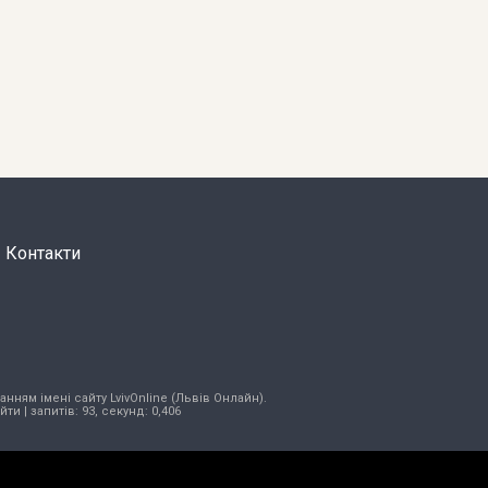
Контакти
нням імені сайту LvivOnline (Львів Онлайн).
ійти
| запитів: 93, секунд: 0,406