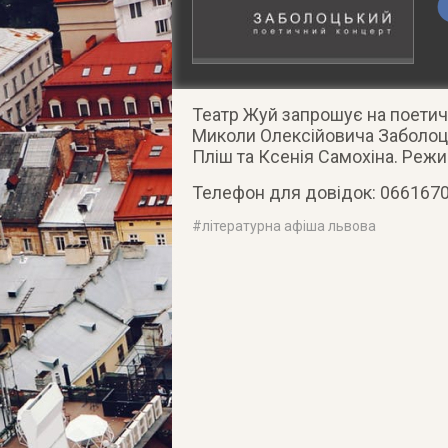
Театр Жуй запрошує на поетич
Миколи Олексійовича Заболоць
Пліш та Ксенія Самохіна. Реж
Телефон для довідок: 066167
#
літературна афіша львова