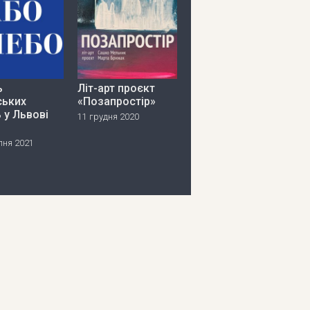
ь
Літ-арт проєкт
ських
«Позапростір»
 у Львові
11 грудня 2020
пня 2021