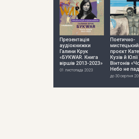
Презентація
Поетично-
аудіокнижки
мистецький
Галини Крук
проєкт Кат
«БУКWAR. Книга
Кузів й Юлії
віршів 2013-2023»
Вінтонів «Ч
Небо не па
01 листопада 2023
до 30 серпня 20