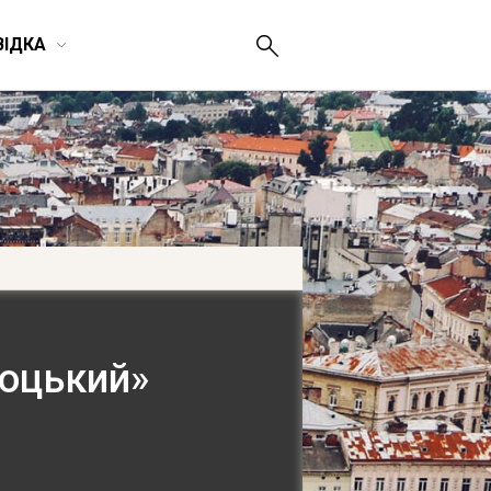
ВІДКА
лоцький»