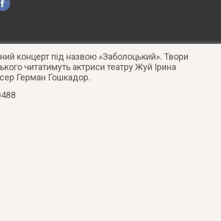
ний концерт під назвою «Заболоцький». Твори
кого читатимуть актриси театру Жуй Ірина
исер Герман Гошкадор.
0488