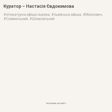
Куратор – Настасія Євдокимова
#
літературна афіша львова
, #
львівська афіша
, #
Малкович
,
#
Сливинський
, #
Шпаковський
РЕКЛАМА НА САЙТІ