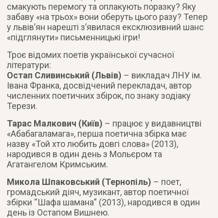
смакують перемогу та оплакують поразку? Яку
забаву «на трьох» вони оберуть цього разу? Тепер
у львів’ян нарешті з’явилася ексклюзивний шанс
«підглянути» письменницькі ігри!
Троє відомих поетів української сучасної
літератури:
Остап Сливинський (Львів)
– викладач ЛНУ ім.
Івана Франка, досвідчений перекладач, автор
численних поетичних збірок, по знаку зодіаку
Терези.
Тарас Малкович (Київ)
– працює у видавництві
«Абабагаламага», перша поетична збірка має
назву «Той хто любить довгі слова» (2013),
народився в один день з Мольєром та
Агатангелом Кримським.
Микола Шпаковський (Тернопіль)
– поет,
громадський діяч, музикант, автор поетичної
збірки “Шафа шамана” (2013), народився в один
день із Остапом Вишнею.