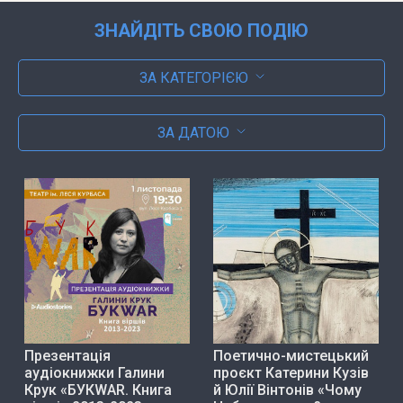
ЗНАЙДІТЬ СВОЮ ПОДІЮ
ЗА КАТЕГОРІЄЮ
ЗА ДАТОЮ
Презентація
Поетично-мистецький
аудіокнижки Галини
проєкт Катерини Кузів
Крук «БУКWAR. Книга
й Юлії Вінтонів «Чому