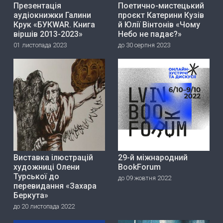
Презентація
Поетично-мистецький
аудіокнижки Галини
проєкт Катерини Кузів
Крук «БУКWAR. Книга
й Юлії Вінтонів «Чому
віршів 2013-2023»
Небо не падає?»
01 листопада 2023
до 30 серпня 2023
Виставка ілюстрацій
29-й міжнародний
художниці Олени
BookForum
Турської до
до 09 жовтня 2022
перевидання «Захара
Беркута»
до 20 листопада 2022