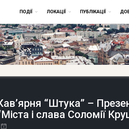
ПОДІЇ
ЛОКАЦІЇ
ПУБЛІКАЦІЇ
ДО
Кав’ярня “Штука” – Презен
“Міста і слава Соломії Кр