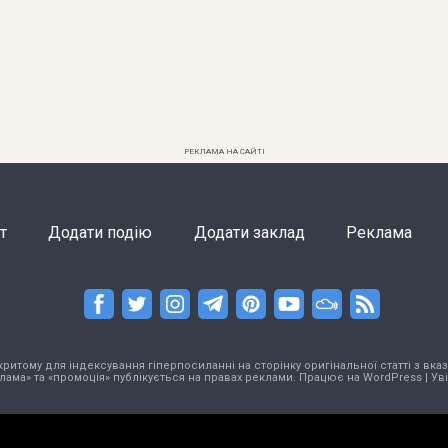
РЕКЛАМА НА САЙТІ
т
Додати подію
Додати заклад
Реклама
тому для індексування гіперпосиланні на сторінку оригінальної статті з вказа
лама» та «промоція» публікується на правах реклами. Працює на
WordPress
|
Ув