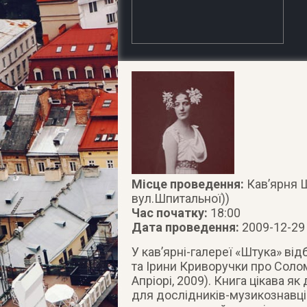
Місце проведення:
Кав’ярня Ш
вул.Шпитальної))
Час початку:
18:00
Дата проведення:
2009-12-29
У кав’ярні-галереї «Штука» ві
та Ірини Криворучки про Солом
Апріорі, 2009).
Книга цікава як 
для дослідників-музикознавців