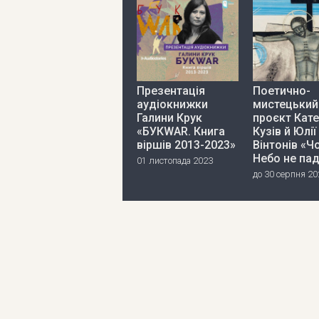
Презентація
Поетично-
аудіокнижки
мистецький
Галини Крук
проєкт Кат
«БУКWAR. Книга
Кузів й Юлії
віршів 2013-2023»
Вінтонів «Ч
Небо не па
01 листопада 2023
до 30 серпня 20