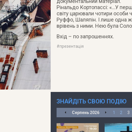
документальний матеріал.
Рінальдо Кортопассі: «…У перш
світу царювали чотири особи чол
Руффо, Шаляпін. І лише одна ж
врівень з ними. Нею була Сол
Вхід – по запрошеннях.
#
презентація
ЗНАЙДІТЬ СВОЮ ПОДІЮ
Серпень
2026
1
2
3