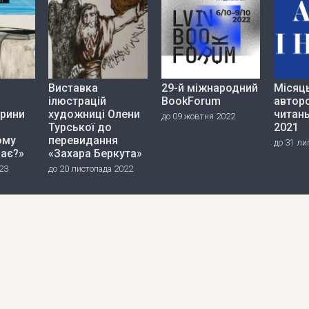
Виставка
29-й міжнародний
Місяц
ілюстрацій
BookForum
автор
ерини
художниці Олени
читань
до 09 жовтня 2022
Турської до
2021
ому
перевидання
до 31 ли
дає?»
«Захара Беркута»
23
до 20 листопада 2022