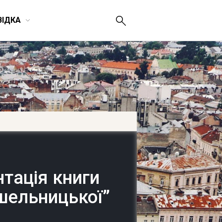
ВІДКА
тація книги
ушельницької”