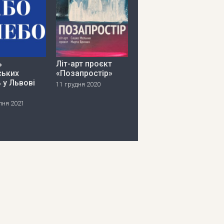
ь
Літ-арт проєкт
ських
«Позапростір»
 у Львові
11 грудня 2020
пня 2021