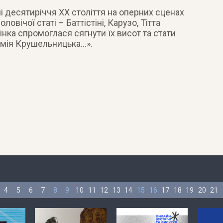
і десятиріччя ХХ століття на оперних сценах
овічої статі – Баттістіні, Карузо, Тітта
інка спромоглася сягнути їх висот та стати
омія Крушельницька…».
4
5
6
7
8
9
10
11
12
13
14
15
16
17
18
19
20
21