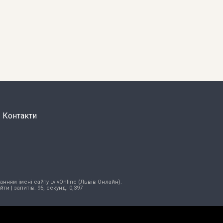
Контакти
нням імені сайту LvivOnline (Львів Онлайн).
ійти
| запитів: 95, секунд: 0,397