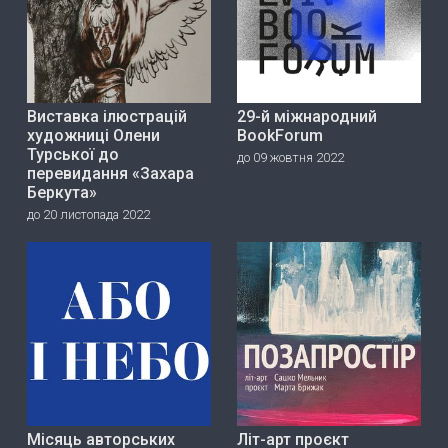
Виставка ілюстрацій
29-й міжнародний
художниці Олени
BookForum
Турської до
до 09 жовтня 2022
перевидання «Захара
Беркута»
до 20 листопада 2022
Місяць авторських
Літ-арт проєкт