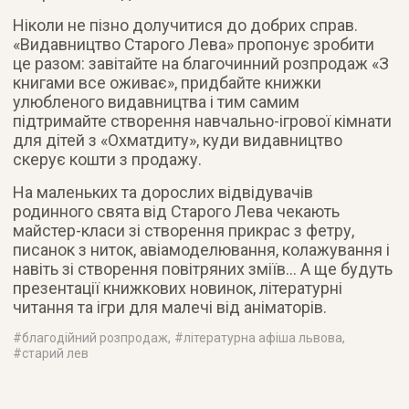
Ніколи не пізно долучитися до добрих справ.
«Видавництво Старого Лева» пропонує зробити
це разом: завітайте на благочинний розпродаж «З
книгами все оживає», придбайте книжки
улюбленого видавництва і тим самим
підтримайте створення навчально-ігрової кімнати
для дітей з «Охматдиту», куди видавництво
скерує кошти з продажу.
На маленьких та дорослих відвідувачів
родинного свята від Старого Лева чекають
майстер-класи зі створення прикрас з фетру,
писанок з ниток, авіамоделювання, колажування і
навіть зі створення повітряних зміїв… А ще будуть
презентації книжкових новинок, літературні
читання та ігри для малечі від аніматорів.
#
благодійний розпродаж
, #
літературна афіша львова
,
#
старий лев