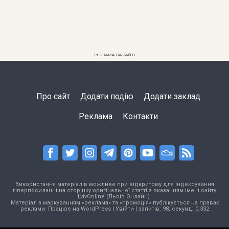
РЕКЛАМА НА САЙТІ
Про сайт
Додати подію
Додати заклад
Реклама
Контакти
Використання матеріалів можливе при відкритому для індексування
гіперпосиланні на сторінку оригінальної статті з вказанням імені сайту
LvivOnline (Львів Онлайн).
Матеріал з маркуванням «реклама» та «промоція» публікується на правах
реклами. Працює на
WordPress
|
Увійти
| запитів: 98, секунд: 0,332