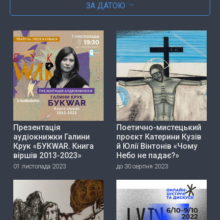
ЗА ДАТОЮ
Презентація
Поетично-мистецький
аудіокнижки Галини
проєкт Катерини Кузів
Крук «БУКWAR. Книга
й Юлії Вінтонів «Чому
віршів 2013-2023»
Небо не падає?»
01 листопада 2023
до 30 серпня 2023