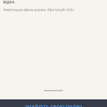
відео.
#
мистецька афіша львова
, #
фотоклуб «5х5»
РЕКЛАМА НА САЙТІ
ЗНАЙДІТЬ СВОЮ ПОДІЮ