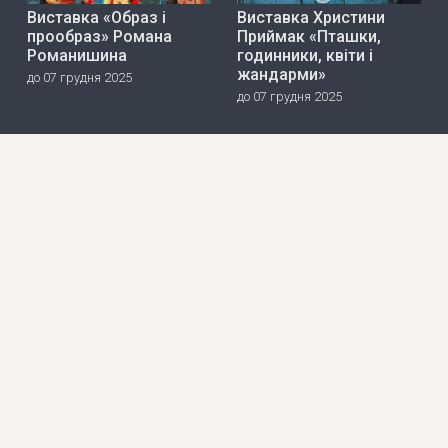
Виставка «Образ і
Виставка Христини
прообраз» Романа
Приймак «Пташки,
Романишина
годинники, квіти і
жандарми»
до 07 грудня 2025
до 07 грудня 2025