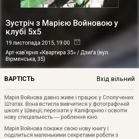
Зустріч з Марією Войновою у
клубі 5х5
19 листопада 2015
, 19:00
Арт-кав’ярня «Квартира 35» / Дзиґа
(
вул.
Вірменська, 35
)
ВАРТІСТЬ
Вхід вільний
Марія Войнова давно живе і працює у Сполучених
Штатах. Вона встигла вивчитися у фотографічній
школі у Швеції, переїхати у Каліфорнію і освоїти
нову спеціальність ― роблення кіно.
Марія Войнова покаже свою нову книгу і
поділиться маленькими секретами роботи з