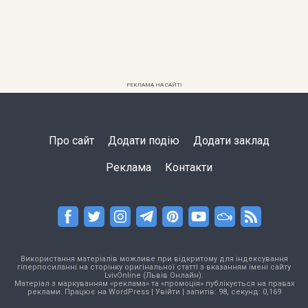
РЕКЛАМА НА САЙТІ
Про сайт
Додати подію
Додати заклад
Реклама
Контакти
Використання матеріалів можливе при відкритому для індексування
гіперпосиланні на сторінку оригінальної статті з вказанням імені сайту
LvivOnline (Львів Онлайн).
Матеріал з маркуванням «реклама» та «промоція» публікується на правах
реклами. Працює на
WordPress
|
Увійти
| запитів: 98, секунд: 0,169