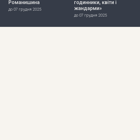
Романишина
годинники, квіти і
жандарми»
до 07 грудня 2025
до 07 грудня 2025