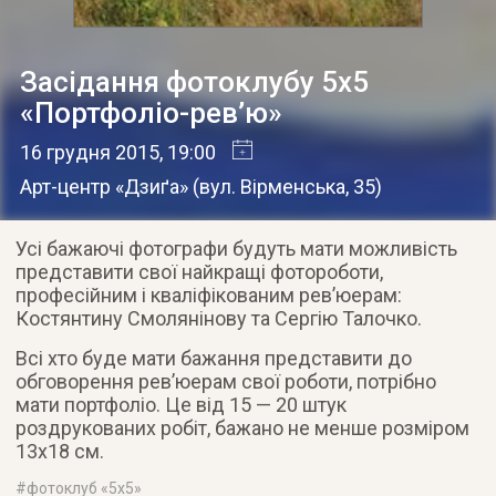
Засідання фотоклубу 5х5
«Портфоліо-рев’ю»
16 грудня 2015
, 19:00
Арт-центр «Дзиґа»
(
вул. Вірменська, 35
)
Усі бажаючі фотографи будуть мати можливість
представити свої найкращі фотороботи,
професійним і кваліфікованим рев’юерам:
Костянтину Смолянінову та Сергію Талочко.
Всі хто буде мати бажання представити до
обговорення рев’юерам свої роботи, потрібно
мати портфоліо. Це від 15 — 20 штук
роздрукованих робіт, бажано не менше розміром
13х18 см.
#
фотоклуб «5х5»