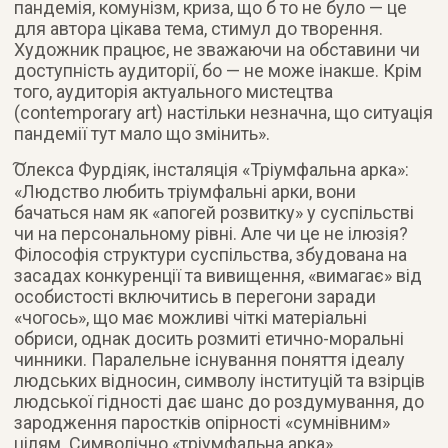
пандемія, комунізм, криза, що б то не було — це
для автора цікава тема, стимул до творення.
Художник працює, не зважаючи на обставини чи
доступність аудиторії, бо — не може інакше. Крім
того, аудиторія актуального мистецтва
(contemporary art) настільки незначна, що ситуація
пандемії тут мало що змінить».
͠Олекса Фурдіяк, інсталяція «Тріумфальна арка»:
«Людство любить тріумфальні арки, вони
бачаться нам як «апогей розвитку» у суспільстві
чи на персональному рівні. Але чи це не ілюзія?
Філософія структури суспільства, збудована на
засадах конкуренції та вивищення, «вимагає» від
особистості включитись в перегони заради
«чогось», що має можливі чіткі матеріальні
обриси, однак досить розмиті етично-моральні
чинники. Паралельне існування поняття ідеалу
людських відносин, символу інституцій та взірців
людської гідності дає шанс до роздумування, до
зародження паростків опірності «сумнівним»
цілям. Символічно «тріумфальна арка»