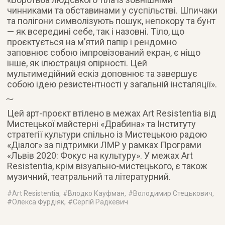
чинниками та обставинами у суспільстві. Шпичаки
та полігони символізують пошук, непокору та бунт
— як всередині себе, так і назовні. Тіло, що
проєктується на м’ятий папір і рендомно
заповнює собою імпровізований екран, є ніщо
інше, як ілюстрація опірності. Цей
мультимедійний ескіз доповнює та завершує
собою ідею резистентності у загальній інсталяції».
Цей арт-проєкт втілено в межах Art Resistentia від
Мистецької майстерні «Драбина» та Інституту
стратегії культури спільно із Мистецькою радою
«Діалог» за підтримки ЛМР у рамках Програми
«Львів 2020: Фокус на культуру». У межах Art
Resistentia, крім візуально-мистецького, є також
музичний, театральний та літературний.
#
Art Resistentia
, #
Влодко Кауфман
, #
Володимир Стецькович
,
#
Олекса Фурдіяк
, #
Сергій Радкевич