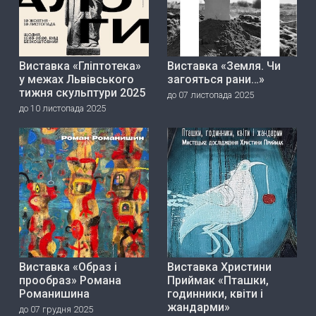
Виставка «Гліптотека»
Виставка «Земля. Чи
у межах Львівського
загояться рани…»
тижня скульптури 2025
до 07 листопада 2025
до 10 листопада 2025
Виставка «Образ і
Виставка Христини
прообраз» Романа
Приймак «Пташки,
Романишина
годинники, квіти і
жандарми»
до 07 грудня 2025