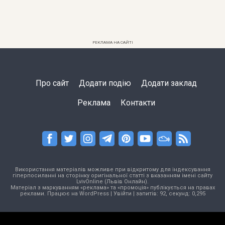
РЕКЛАМА НА САЙТІ
Про сайт
Додати подію
Додати заклад
Реклама
Контакти
Використання матеріалів можливе при відкритому для індексування
гіперпосиланні на сторінку оригінальної статті з вказанням імені сайту
LvivOnline (Львів Онлайн).
Матеріал з маркуванням «реклама» та «промоція» публікується на правах
реклами. Працює на
WordPress
|
Увійти
| запитів: 92, секунд: 0,295