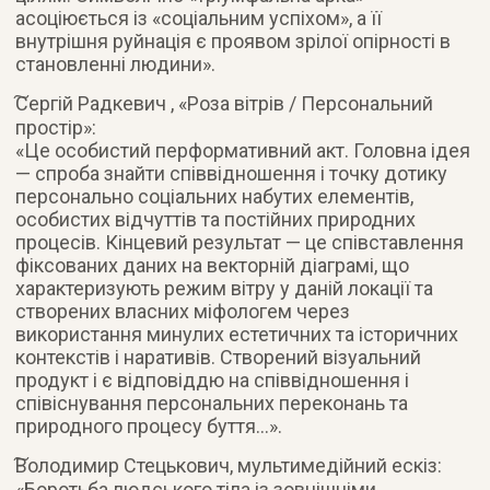
асоціюється із «соціальним успіхом», а її
внутрішня руйнація є проявом зрілої опірності в
становленні людини».
͠Сергій Радкевич , «Роза вітрів / Персональний
простір»:
«Це особистий перформативний акт. Головна ідея
— спроба знайти співвідношення і точку дотику
персонально соціальних набутих елементів,
особистих відчуттів та постійних природних
процесів. Кінцевий результат — це співставлення
фіксованих даних на векторній діаграмі, що
характеризують режим вітру у даній локації та
створених власних міфологем через
використання минулих естетичних та історичних
контекстів і наративів. Створений візуальний
продукт і є відповіддю на співвідношення і
співіснування персональних переконань та
природного процесу буття…».
͠Володимир Стецькович, мультимедійний ескіз:
«Боротьба людського тіла із зовнішніми