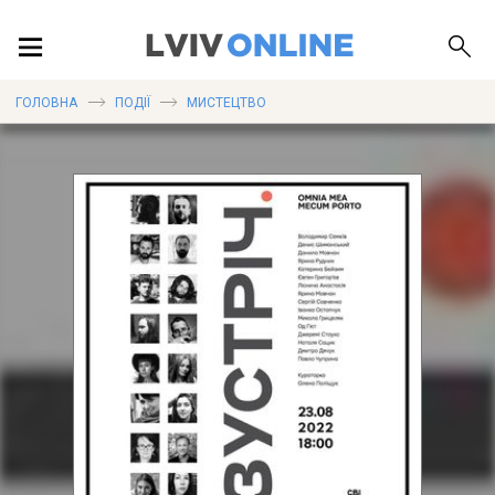
ПОДІЇ
ГОЛОВНА
ПОДІЇ
МИСТЕЦТВО
ЛОКАЦІЇ
ПУБЛІКАЦІЇ
ДОВІДКА