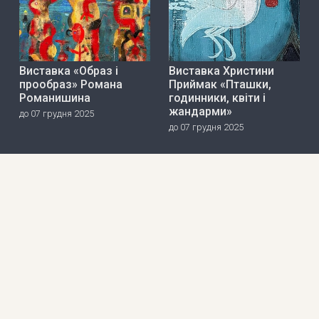
Виставка «Образ і
Виставка Христини
прообраз» Романа
Приймак «Пташки,
Романишина
годинники, квіти і
жандарми»
до 07 грудня 2025
до 07 грудня 2025