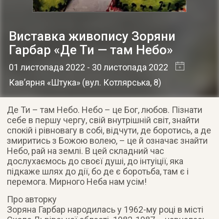
Виставка живопису Зоряни
Гарбар «Де Ти — там Небо»
01 листопада 2022
- 30 листопада 2022
Кав’ярня «Штука»
(
вул. Котлярська, 8
)
Де Ти – там Небо. Небо – це Бог, любов. Пізнати
себе в першу чергу, свій внутрішній світ, знайти
спокій і рівновагу в собі, відчути, де боротись, а де
змиритись з Божою волею, – це й означає знайти
Небо, рай на землі. В цей складний час
дослухаємось до своєї душі, до інтуіції, яка
підкаже шлях до дії, бо де є боротьба, там є і
перемога. Мирного Неба нам усім!
Про авторку
Зоряна Гарбар народилась у 1962-му році в місті