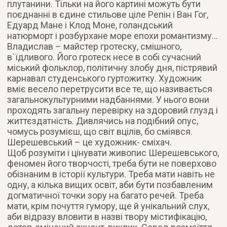
плутанини. Тільки на його картині можуть бути
поєднанні в єдине стильове ціле Репін і Ван Гог,
Едуард Мане і Клод Моне, голандський
натюрморт і розбурхане море епохи романтизму…
Владислав – майстер гротеску, смішного,
в`їдливого. Його гротеск несе в собі сучасний
міський фольклор, політичну злобу дня, пістрявий
карнавал студенського гуртожитку. Художник
вміє весело перетрусити все те, що називається
загальнокультурними надбаннями. У нього вони
проходять загальну перевірку на здоровий глузд і
життєздатність. Дивлячись на подібний опус,
чомусь розумієш, що світ вцілів, бо сміявся.
Шерешевський – це художник- сміхач.
Щоб розуміти і цінувати живопис Шерешевського,
феномен його творчості, треба бути не поверхово
обізнаним в історії культури. Треба мати навіть не
одну, а кілька вищих освіт, аби бути позбавленим
догматичної точки зору на багато речей. Треба
мати, крім почуття гумору, ще й унікальний слух,
аби відразу вловити в назві твору містифікацію,