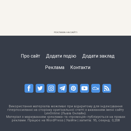
РЕКЛАМА НА САЙТІ
Про сайт
Додати подію
Додати заклад
Реклама
Контакти
Використання матеріалів можливе при відкритому для індексування
гіперпосиланні на сторінку оригінальної статті з вказанням імені сайту
LvivOnline (Львів Онлайн).
Матеріал з маркуванням «реклама» та «промоція» публікується на правах
реклами. Працює на
WordPress
|
Увійти
| запитів: 95, секунд: 0,208