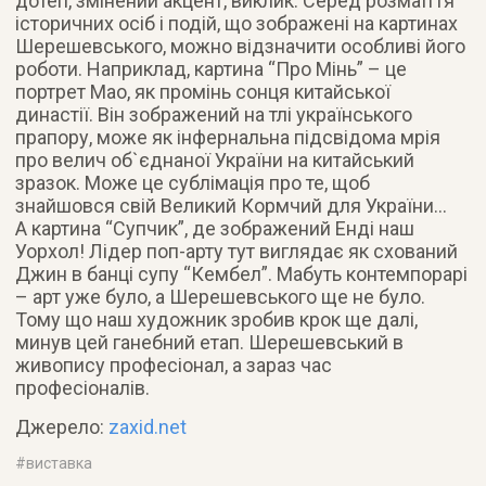
дотеп, змінений акцент, виклик. Серед розмаїття
історичних осіб і подій, що зображені на картинах
Шерешевського, можно відзначити особливі його
роботи. Наприклад, картина “Про Мінь” – це
портрет Мао, як промінь сонця китайської
династії. Він зображений на тлі українського
прапору, може як інфернальна підсвідома мрія
про велич об`єднаної України на китайський
зразок. Може це сублімація про те, щоб
знайшовся свій Великий Кормчий для України…
А картина “Супчик”, де зображений Енді наш
Уорхол! Лідер поп-арту тут виглядає як схований
Джин в банці супу “Кембел”. Мабуть контемпорарі
– арт уже було, а Шерешевського ще не було.
Тому що наш художник зробив крок ще далі,
минув цей ганебний етап. Шерешевський в
живопису професіонал, а зараз час
професіоналів.
Джерело:
zaxid.net
#
виставка