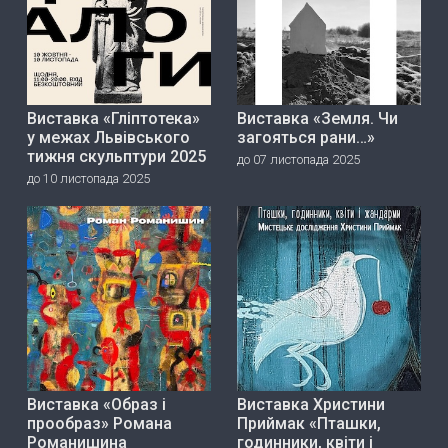
Виставка «Гліптотека»
Виставка «Земля. Чи
у межах Львівського
загояться рани…»
тижня скульптури 2025
до 07 листопада 2025
до 10 листопада 2025
Виставка «Образ і
Виставка Христини
прообраз» Романа
Приймак «Пташки,
Романишина
годинники, квіти і