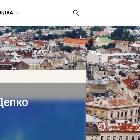
ВІДКА
Депко