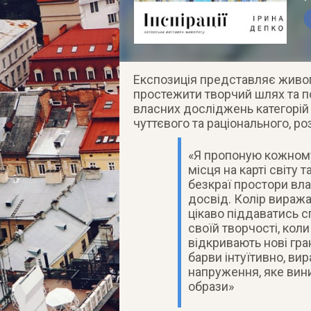
Експозиція представляє живопи
простежити творчий шлях та п
власних досліджень категорій 
чуттєвого та раціонального, р
«Я пропоную кожному
місця на карті світу т
безкраї простори вла
досвід. Колір виража
цікаво піддаватись с
своїй творчості, кол
відкривають нові гра
барви інтуїтивно, ви
напруження, яке вини
образи»