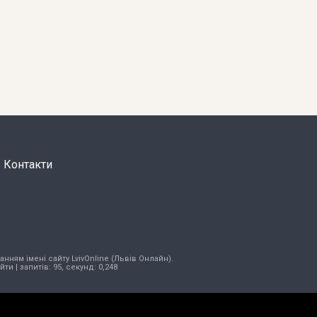
Контакти
нням імені сайту LvivOnline (Львів Онлайн).
ійти
| запитів: 95, секунд: 0,248