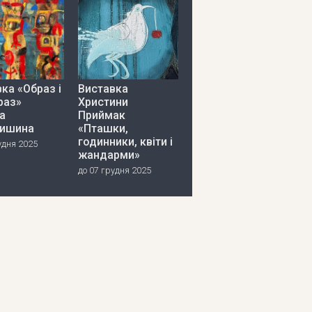
ка «Образ і
Виставка
раз»
Христини
а
Приймак
ишина
«Пташки,
годинники, квіти і
удня 2025
жандарми»
до 07 грудня 2025