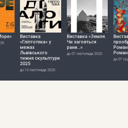
Море»
Виставка
Виставка «Земля.
Вистав
«Гліптотека» у
Чи загояться
прооб
026
межах
рани…»
Роман
Львівського
Роман
до 07 листопада 2025
тижня скульптури
до 07 гр
2025
до 10 листопада 2025