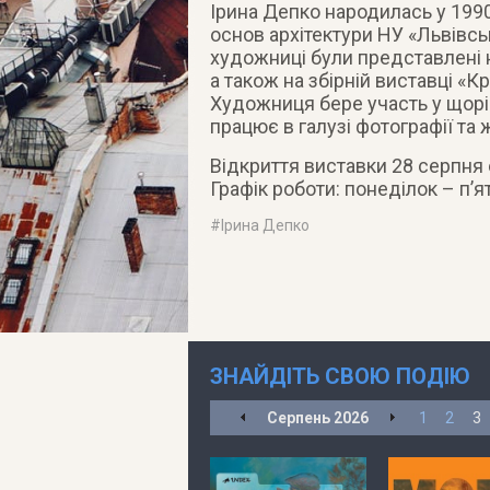
Ірина Депко народилась у 1990 
основ архітектури НУ «Львівсь
художниці були представлені н
а також на збірній виставці «Кро
Художниця бере участь у щоріч
працює в галузі фотографії та
Відкриття виставки 28 серпня 
Графік роботи: понеділок – п’ят
#
Ірина Депко
ЗНАЙДІТЬ СВОЮ ПОДІЮ
Серпень
2026
1
2
3