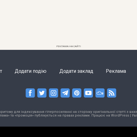
РЕКЛАМА НА САЙТІ
т
Додати подію
Додати заклад
Реклама
тому для індексування гіперпосиланні на сторінку оригінальної статті з вказа
лама» та «промоція» публікується на правах реклами. Працює на
WordPress
|
Ув