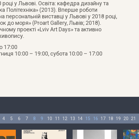
році у Львові. Освіта: кафедра дизайну та
ка Політехніка» (2013). Вперше роботи
а персональній виставці у Львові у 2018 році,
к до моря» (Proart Gallery, Львів; 2018).
ному проекті «Lviv Art Days» та активно
 живопису.
о 17:00
ниця 10:00 – 19:00, субота 10:00 – 17:00
4
5
6
7
8
9
10
11
12
13
14
15
16
17
18
19
20
21