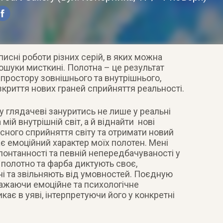
сні роботи різних серій, в яких можна
ошуки мисткині. Полотна – це результат
простору зовнішнього та внутрішнього,
озкриття нових граней сприйняття реальності.
 глядачеві зануритись не лише у реальні
а мій внутрішній світ, а й віднайти нові
сного сприйняття світу та отримати новий
є емоційний характер моїх полотен. Мені
понтанності та певній непередбачуваності у
и полотно та фарба диктують своє,
ні та звільняють від умовностей. Поєдную
ражаючи емоційне та психологічне
кає в уяві, інтерпретуючи його у конкретні