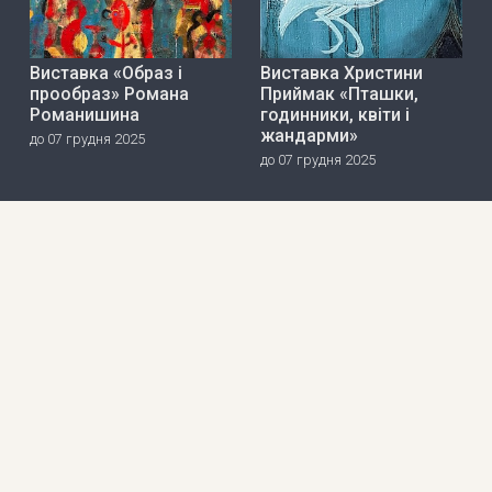
Виставка «Образ і
Виставка Христини
прообраз» Романа
Приймак «Пташки,
Романишина
годинники, квіти і
жандарми»
до 07 грудня 2025
до 07 грудня 2025