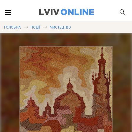
ПОДІЇ
ГОЛОВНА
ПОДІЇ
МИСТЕЦТВО
ЛОКАЦІЇ
ПУБЛІКАЦІЇ
ДОВІДКА