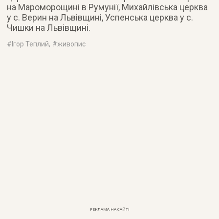
на Мароморощині в Румунії, Михайлівська церква
у с. Верин на Львівщині, Успенська церква у с.
Чишки на Львівщині.
#
Ігор Теплий
, #
живопис
РЕКЛАМА НА САЙТІ