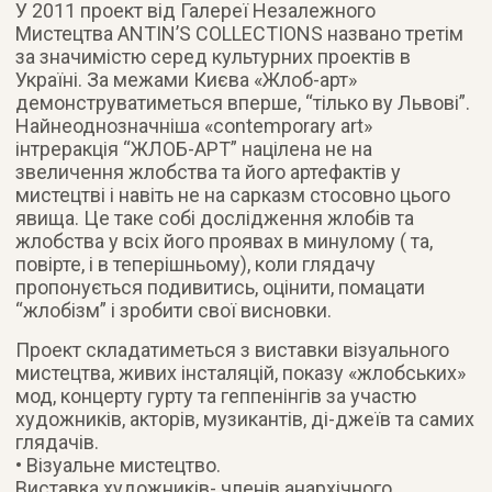
У 2011 проект від Галереї Незалежного
Мистецтва ANTIN’S COLLECTIONS названо третім
за значимістю серед культурних проектів в
Україні. За межами Києва «Жлоб-арт»
демонструватиметься вперше, “тілько ву Львові”.
Найнеоднозначніша «contemporary art»
інтреракція “ЖЛОБ-АРТ” націлена не на
звеличення жлобства та його артефактів у
мистецтві і навіть не на сарказм стосовно цього
явища. Це таке собі дослідження жлобів та
жлобства у всіх його проявах в минулому ( та,
повірте, і в теперішньому), коли глядачу
пропонується подивитись, оцінити, помацати
“жлобізм” і зробити свої висновки.
Проект складатиметься з виставки візуального
мистецтва, живих інсталяцій, показу «жлобських»
мод, концерту гурту та геппенінгів за участю
художників, акторів, музикантів, ді-джеїв та самих
глядачів.
• Візуальне мистецтво.
Виставка художників- членів анархічного