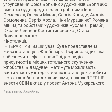
угруповання Союз Вольних Художників «Воля або
смерть» буде представлена роботами Івана
Семесюка, Олекси Манна, Сергія Коляди, Андрія
Єрмоленка, Сергія Хохла, Ніни Мурашкіної, Романа
Мініна, та роботами художників Руслана Тремби,
Оксани Левчені-Костянтиновської, Стаса
Волязловського.
• Інсталяції.
ІНТЕРАКТИВ! Вашій увазі буде представлена
жива інсталяція «Жлобопарк. Тваринолюди», яка
забезпечить ефект повної відео-аудіо-
присутності в місцях тотального скупчення
жлобства. Відвідувачі матимуть можливість
взяти участь у інтерактивних інсталяціях, зробити
фото з жлобо-представниками, а також ВПЕРШЕ
внести СВІЙ вклад у проект Антона Мухарського.
#
виставка
, #
жлоб-арт