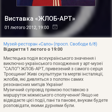
Виставка «ЖЛОБ-АРТ»
01 лютого 2012
, 19:00
Музей-ресторан «Сало» (просп. Свободи 6/8)
Відкриття 1 лютого о 19:00
Мистецька подія всеукраїнського значення і
виключно українського походження у арт-музеї
“САЛО”! ЖЛОБ-АРТ, привезений з самого серця
Троєщини! Живі скульптури та мертві інсталяції,
жлобів, які дивляться з полотен самих
резонансних митців України!
Музичний супровід прямою поставкою з
маршруток міжміського сполучення!
Якщо не
відвідаєте цієї події, пані та панове, внукам будете
розповідати, якими дурнями були.