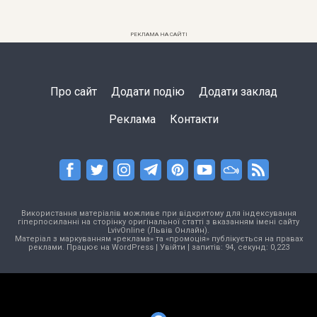
РЕКЛАМА НА САЙТІ
Про сайт
Додати подію
Додати заклад
Реклама
Контакти
Використання матеріалів можливе при відкритому для індексування
гіперпосиланні на сторінку оригінальної статті з вказанням імені сайту
LvivOnline (Львів Онлайн).
Матеріал з маркуванням «реклама» та «промоція» публікується на правах
реклами. Працює на
WordPress
|
Увійти
| запитів: 94, секунд: 0,223