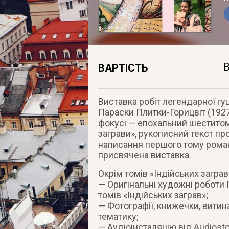
В
ВАРТІСТЬ
Виставка робіт легендарної гу
Параски Плитки-Горицвіт (1927–
фокусі — епохальний шеститом
заграви», рукописний текст про
написання першого тому роману
присвячена виставка.
Окрім томів «Індійських заграв
— Оригінальні художні роботи 
томів «Індійських заграв»;
— Фотографії, книжечки, витин
тематику;
— Аудіоінсталяцію від Audiosto