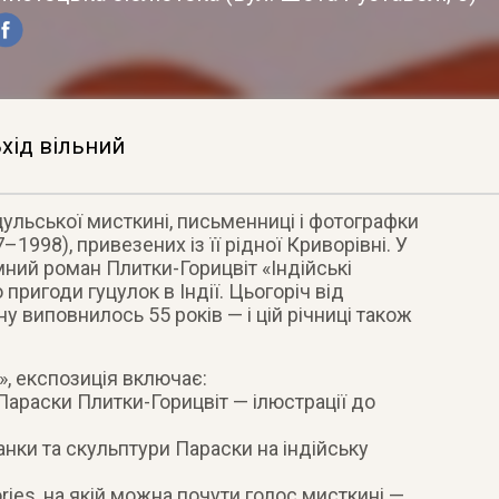
хід вільний
цульської мисткині, письменниці і фотографки
1998), привезених із її рідної Криворівні. У
ний роман Плитки-Горицвіт «Індійські
 пригоди гуцулок в Індії. Цьогоріч від
 виповнилось 55 років — і цій річниці також
», експозиція включає:
Параски Плитки-Горицвіт — ілюстрації до
анки та скульптури Параски на індійську
ries, на якій можна почути голос мисткині —