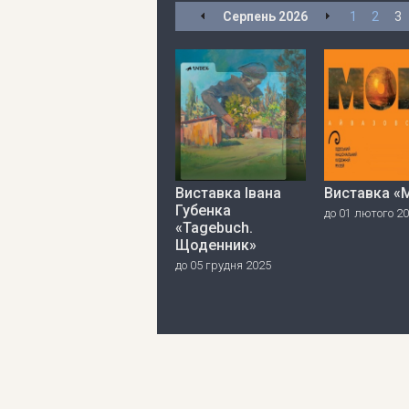
Серпень
2026
1
2
3
Виставка Івана
Виставка «
Губенка
до 01 лютого 2
«Tagebuch.
Щоденник»
до 05 грудня 2025