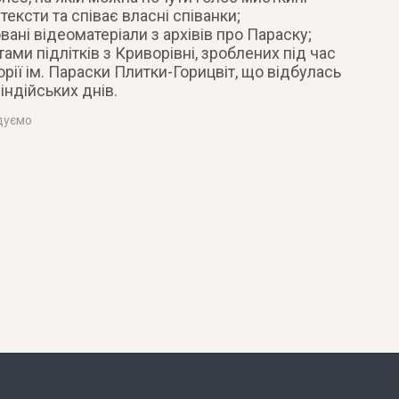
тексти та співає власні співанки;
вані відеоматеріали з архівів про Параску;
ами підлітків з Криворівні, зроблених під час
рії ім. Параски Плитки-Горицвіт, що відбулась
індійських днів.
дуємо