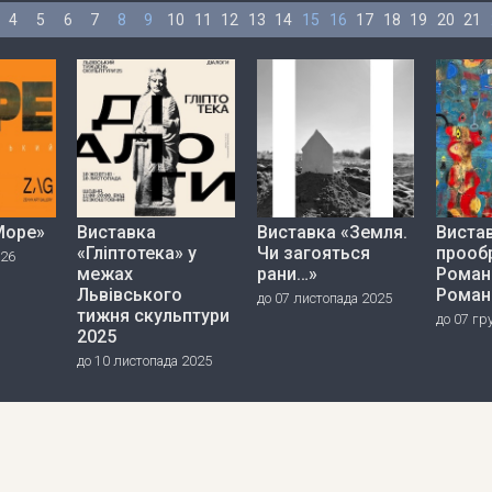
4
5
6
7
8
9
10
11
12
13
14
15
16
17
18
19
20
21
Море»
Виставка
Виставка «Земля.
Вистав
«Гліптотека» у
Чи загояться
прооб
026
межах
рани…»
Роман
Львівського
Роман
до 07 листопада 2025
тижня скульптури
до 07 гр
2025
до 10 листопада 2025