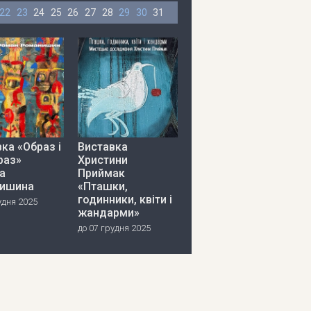
22
23
24
25
26
27
28
29
30
31
ка «Образ і
Виставка
раз»
Христини
а
Приймак
ишина
«Пташки,
годинники, квіти і
удня 2025
жандарми»
до 07 грудня 2025