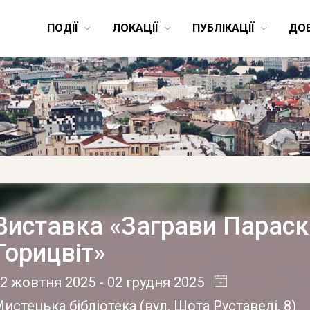
ПОДІЇ
ЛОКАЦІЇ
ПУБЛІКАЦІЇ
ДО
Виставка «Заграви Параск
Горицвіт»
02 жовтня 2025
- 02 грудня 2025
истецька бібліотека
(
вул. Шота Руставелі, 8
)