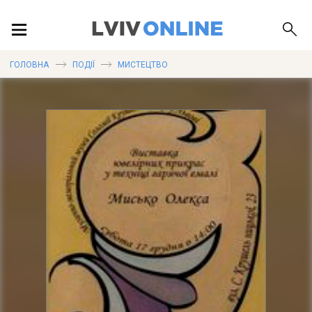
ПОДІЇ
ГОЛОВНА
ПОДІЇ
МИСТЕЦТВО
ЛОКАЦІЇ
ПУБЛІКАЦІЇ
ДОВІДКА