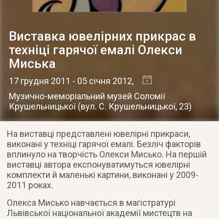
Виставка ювелірних прикрас в
техніці гарячої емалі Олекси
Миська
17 грудня 2011
- 05 січня 2012
,
Музично-меморіальний музей Соломії
Крушельницької
(
вул. С. Крушельницької, 23
)
На виставці представлені ювелірні прикраси,
виконані у техніці гарячої емалі. Безліч факторів
вплинуло на творчість Олекси Мисько. На першій
виставці автора експонуватимуться ювелірні
комплекти й маленькі картини, виконані у 2009-
2011 роках
.
Олекса Мисько навчається в магістратурі
Львівської національної академії мистецтв на