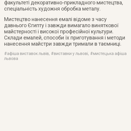
факультеті декоративно-прикладного мистецтва,
спеціальність художня обробка металу.
Мистецтво нанесення емалі відоме з часу
давнього Єгипту і завжди вимагало виняткової
майстерності і високої професійної культури.
Склади емалей, способи їх приготування і методи
нанесення майстри завжди тримали в таємниці.
#
афіша виставок львів
, #
виставки у львові
, #
мистецька афіша
львова