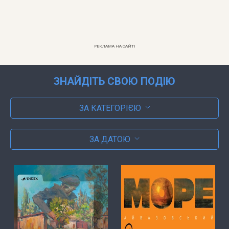
РЕКЛАМА НА САЙТІ
ЗНАЙДІТЬ СВОЮ ПОДІЮ
ЗА КАТЕГОРІЄЮ
ЗА ДАТОЮ