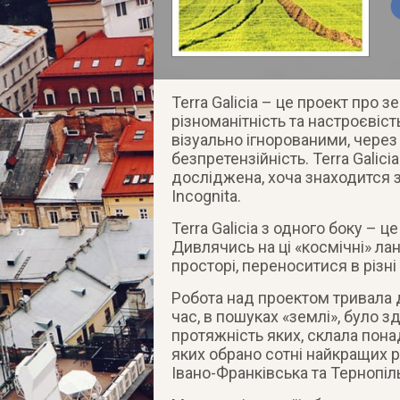
Terra Galicia – це проект про з
різноманітність та настроєвіс
візуально ігнорованими, через
безпретензійність. Terra Galicia
досліджена, хоча знаходится зо
Incognita.
Terra Galicia з одного боку – ц
Дивлячись на ці «космічні» л
просторі, переноситися в різні 
Робота над проектом тривала д
час, в пошуках «землі», було з
протяжність яких, склала понад
яких обрано сотні найкращих р
Івано-Франківська та Тернопіль