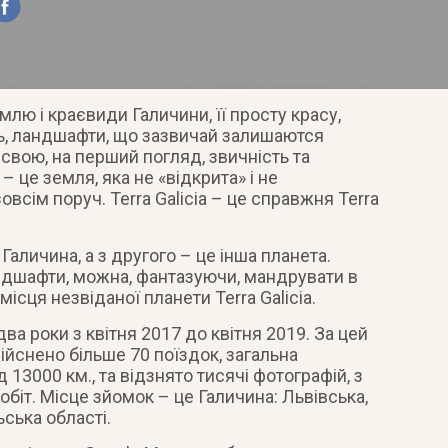
емлю і краєвиди Галичини, її просту красу,
ть, ландшафти, що зазвичай залишаются
 свою, на перший погляд, звичність та
 – це земля, яка не «відкрита» і не
всім поруч. Terra Galicia – це справжня Terra
е Галичина, а з другого – це інша планета.
андшафти, можна, фантазуючи, мандрувати в
місця незвіданої планети Terra Galicia.
ва роки з квітня 2017 до квітня 2019. За цей
дійснено більше 70 поїздок, загальна
 13000 км., та відзнято тисячі фотографій, з
обіт. Місце зйомок – це Галичина: Львівська,
ська області.