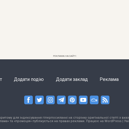
РЕКЛАМА НА САЙТІ
т
Додати подію
Додати заклад
Реклама
тому для індексування гіперпосиланні на сторінку оригінальної статті з вказа
лама» та «промоція» публікується на правах реклами. Працює на
WordPress
|
Ув