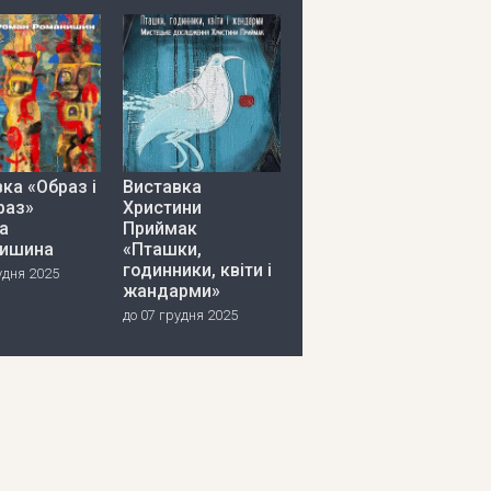
ка «Образ і
Виставка
раз»
Христини
а
Приймак
ишина
«Пташки,
годинники, квіти і
удня 2025
жандарми»
до 07 грудня 2025