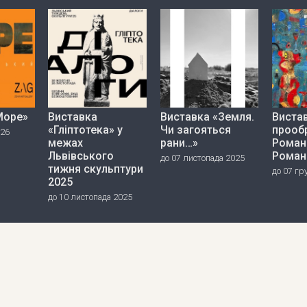
Море»
Виставка
Виставка «Земля.
Вистав
«Гліптотека» у
Чи загояться
прооб
026
межах
рани…»
Роман
Львівського
Роман
до 07 листопада 2025
тижня скульптури
до 07 гр
2025
до 10 листопада 2025