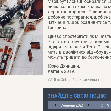
Маршрут і локації обиралися 
визначалася якась крапка на ма
дорога за дорогою. Галичина 
добряче постаратися, щоб знай
натхнення, щоб роздивитись т
Галичина.
Цікаво спостерігати як міняєть
Радість від «зустрічі з полем»
відкриття планети Terra Galicia
мить, відволіктися від «бруду»
можуть тривати до безконечно
Юрко Дячишин,
Квітень 2019.
#
ArtLvivOnline
, #
юрко дячишин
ЗНАЙДІТЬ СВОЮ ПОДІЮ
Серпень
2026
1
2
3