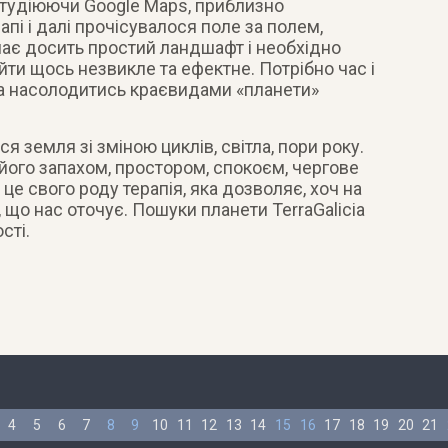
штудіюючи Google Maps, приблизно
пі і далі прочісувалося поле за полем,
має досить простий ландшафт і необхідно
ти щось незвикле та ефектне. Потрібно час і
а насолодитись краєвидами «планети»
ся земля зі зміною циклів, світла, пори року.
, його запахом, простором, спокоєм, чергове
, це свого роду терапія, яка дозволяє, хоч на
, що нас оточує. Пошуки планети TerraGalicia
сті.
4
5
6
7
8
9
10
11
12
13
14
15
16
17
18
19
20
21