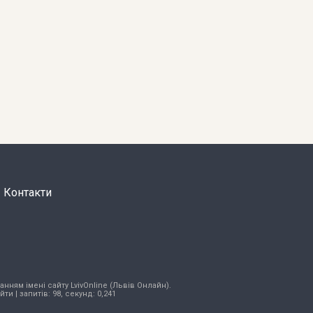
Контакти
нням імені сайту LvivOnline (Львів Онлайн).
ійти
| запитів: 98, секунд: 0,241