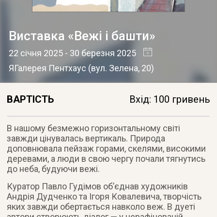
Виставка «Вежі і башти»
22 січня 2025
- 30 березня 2025
ЯГалерея Пентхаус
(
вул. Зелена, 20
)
ВАРТІСТЬ
Вхід: 100 гривень
В нашому безмежно горизонтальному світі
завжди цінувалась вертикаль. Природа
доповнювала пейзаж горами, скелями, високими
деревами, а люди в свою чергу почали тягнутись
до неба, будуючи вежі.
Куратор Павло Гудімов обʼєднав художників
Андрія Дудченко та Ігоря Ковалевича, творчість
яких завжди обертається навколо веж. В дуеті
автори створюють діалог — у нерафінованій