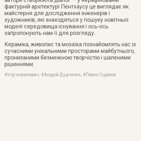
фактурній архітектурі Пентхаусу це виглядає як
майстерня для дослідження інженерів і
художників, які знаходяться у пошуку новітньої
моделі середовища існування і ось-ось
запропонують нам її для розгляду.
Кераміка, живопис та мозаїка познайомлять нас із
сучасними унікальними просторами майбутнього,
пронизаними безмежною творчістю і шаленими
рішеннями.
#
ігор ковалевич
, #
Андрій Дудченко
, #
Павло Гудімов