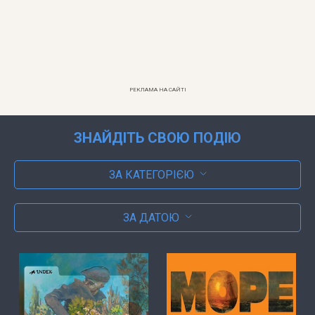
РЕКЛАМА НА САЙТІ
ЗНАЙДІТЬ СВОЮ ПОДІЮ
ЗА КАТЕГОРІЄЮ
ЗА ДАТОЮ