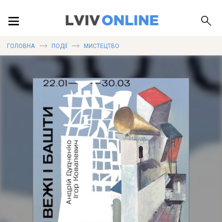
ПОДІЇ
ГОЛОВНА
ПОДІЇ
МИСТЕЦТВО
ЛОКАЦІЇ
ПУБЛІКАЦІЇ
ДОВІДКА