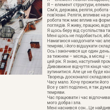
Я – елемент структури, елемен
Сім’я, держава, релігія, робот
пов’язані. Релігія, впливає на
робота теж має вплив на форму
поглядів. Я живу, працюю, відп
Я щось беру від суспільства т
Мені щось не подобається, або
Намагаюся наздогнати час але
темряві, і його відшукати скла
Ось і закінчився ще один ден
за тижнем – місяць, а місяці 
цей рік. Я знаю, наступний пр
Дивовижне відчуття кінця часу
зупинитися. Але це не буде кін
Творець досконалої складової
Часу мало. Хочу прожити його
Все у світі поділено, я так ду
темряви.
Час працювати і час відпочива
мого добра і зла.
Мені наснився сон…Це найдив