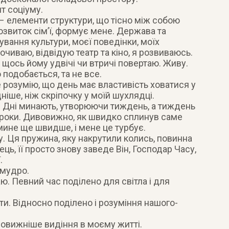
т соціуму.
а – елементи структури, що тісно між собою
 розвиток сім’ї, формує мене. Держава та
вання культури, моєї поведінки, моїх
очиваю, відвідую театр та кіно, я розвиваюсь.
а щось йому удвічі чи втричі повертаю. Живу.
 подобається, та не все.
 розумію, що день має властивість ховатися у
дніше, ніж скріпочку у моїй шухлядці.
ь. Дні минають, утворюючи тиждень, а тиждень
– роки. Дивовижно, як швидко сплинув саме
омине ще швидше, і мене це турбує.
. Ця пружина, яку накрутили колись, повинна
ець, її просто знову заведе Він, Господар Часу,
.
 мудро.
маю. Певний час поділено для світла і для
ти. Відносно поділено і розуміння нашого-
овижніше видіння в моєму житті.