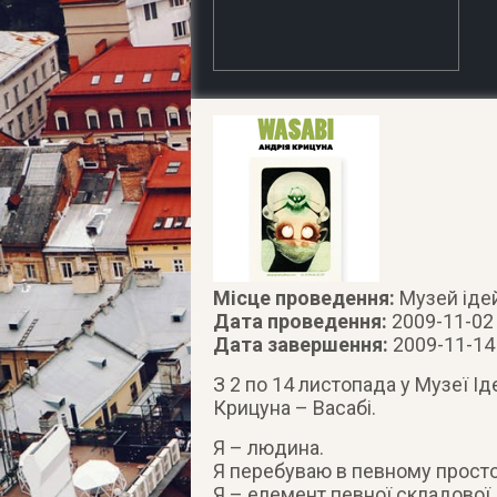
Місце проведення:
Музей ідей
Дата проведення:
2009-11-02
Дата завершення:
2009-11-14
З 2 по 14 листопада у Музеї І
Крицуна – Васабі.
Я – людина.
Я перебуваю в певному просто
Я – елемент певної складової,