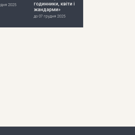
годинники, квіти і
удня 2025
жандарми»
до 07 грудня 2025