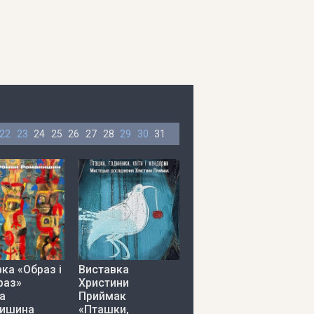
22
23
24
25
26
27
28
29
30
31
ка «Образ і
Виставка
раз»
Христини
а
Приймак
ишина
«Пташки,