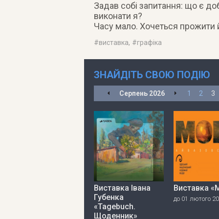
Задав собі запитання: що є до
виконати я?
Часу мало. Хочеться прожити й
#
виставка
, #
графіка
ЗНАЙДІТЬ СВОЮ ПОДІЮ
Серпень
2026
1
2
3
Виставка Івана
Виставка «
Губенка
до 01 лютого 2
«Tagebuch.
Щоденник»