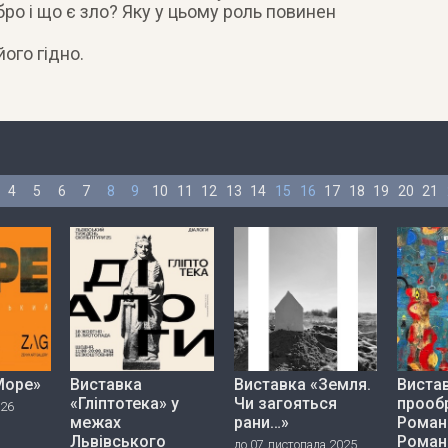
бро і що є зло? Яку у цьому роль повинен
ого гідно.
4
5
6
7
8
9
10
11
12
13
14
15
16
17
18
19
20
21
Море»
Виставка
Виставка «Земля.
Вистав
«Гліптотека» у
Чи загояться
прооб
026
межах
рани…»
Роман
Львівського
Роман
до 07 листопада 2025