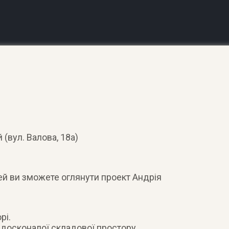
 (вул. Валова, 18а)
дей ви зможете оглянути проект Андрія
рі.
 досконалої складової простору.