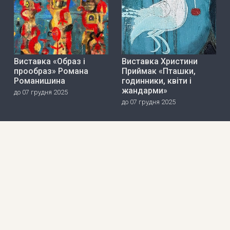
Виставка «Образ і
Виставка Христини
прообраз» Романа
Приймак «Пташки,
Романишина
годинники, квіти і
жандарми»
до 07 грудня 2025
до 07 грудня 2025