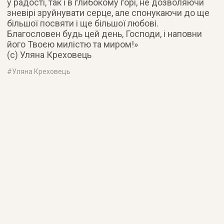
у радості, так і в глибокому горі, не дозволяючи
зневірі зруйнувати серце, але спонукаючи до ще
більшої посвяти і ще більшої любові.
Благословен будь цей день, Господи, і наповни
його Твоєю милістю та миром!»
(с) Уляна Креховець
#
Уляна Креховець