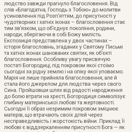
людство завжди прагнуло благословення. Від
слів «Благодатна, Господь з Тобою» до молитви
усиновлення під Розпʼяттям, до присутності у
чудотворних і хатніх іконах – благословення стає
тим зв’язком, що об’єднує покоління, родини,
народи, зберігаючи в собі Божу милість.
Експозиція представлена у двох частинах –
історія благословінь, згаданих у Святому Письмі
та хатніх іконах шанованих святих, як обʼєкті
благословення. Особливу увагу присвячую
постаті Богородиці, під покровом якої стоїмо
сьогодні за рідну землю і на опіку якої уповаємо.
Марія не лише прийняла благословення, але й
стала його джерелом для людства через свого
Сина. Пройшовши шлях від радості народження
до болю втрати на хресті, Богородиця символізує
глибину материнської любові та жертовності.
Сьогодні Її образ незримим покровом зміцнює
матерів, що втрачають своїх дітей через
несправедливість і жорстокість війни. Приклад Її
любові є віддзеркаленням присутності Бога — як