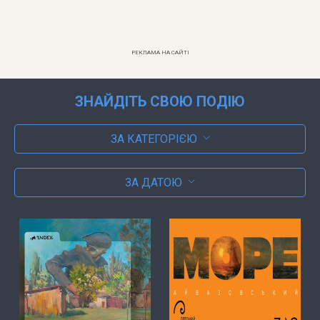
РЕКЛАМА НА САЙТІ
ЗНАЙДІТЬ СВОЮ ПОДІЮ
ЗА КАТЕГОРІЄЮ
ЗА ДАТОЮ