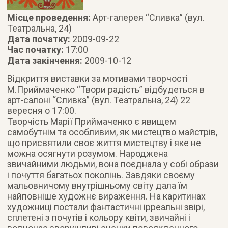
Місце проведення:
Арт-галерея “Сливка” (вул.
Театральна, 24)
Дата початку:
2009-09-22
Час початку:
17:00
Дата закінчення:
2009-10-12
Відкриття виставки за мотивами творчості
М.Приймаченко “Твори радість” відбудеться в
арт-салоні “Сливка” (вул. Театральна, 24) 22
вересня о 17:00.
Творчість Марії Приймаченко є явищем
самобутнім та особливим, як мистецтво майстрів,
що присвятили своє життя мистецтву і яке не
можна осягнути розумом. Народжена
звичайними людьми, вона поєднала у собі образи
і почуття багатьох поколінь. Завдяки своєму
мальовничому внутрішньому світу дала їм
найповніше художнє вираження. На каритинах
художниці постали фантастичні ірреальні звірі,
сплетені з почутів і кольору квіти, звичайні і