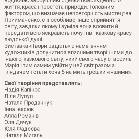
водночас зворушливі сценки повсякденного
життя, краса і простота природи. Головним
фактором, що визначає неповторність мистецтва
Приймаченко, є її особливе, інше сприйняття
світу, завдяки якому і зуміла вона вловити й
передати всю яскравість почуттів і казкову красу
людської душі.
Виставка «Твори радість» є намаганням
художників долучитися власними творіннями до
іншого, казкового світу, який свого часу створила
Марія і тим самим увійти у цей світ разом з
глядачем і стати хоча б на мить трошки «іншими».
Свої творіння представлять:
Надія Капінос
Ліля Лупул
Наталя Проданчук
Інна Івасюк
Алла Романів
Оля Дячук
Юля Фадеєва
Наталя Мигаль