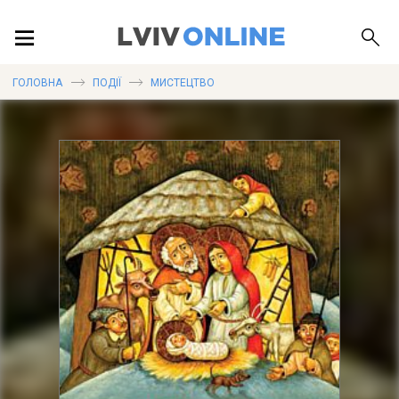
ПОДІЇ
ГОЛОВНА
ПОДІЇ
МИСТЕЦТВО
ЛОКАЦІЇ
ПУБЛІКАЦІЇ
ДОВІДКА