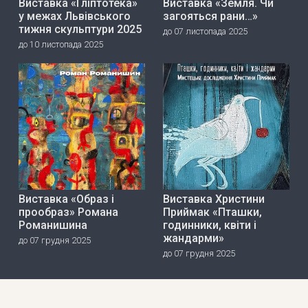
Виставка «Гліптотека»
Виставка «Земля. Чи
у межах Львівського
загояться рани…»
тижня скульптури 2025
до 07 листопада 2025
до 10 листопада 2025
Виставка «Образ і
Виставка Христини
прообраз» Романа
Приймак «Пташки,
Романишина
годинники, квіти і
жандарми»
до 07 грудня 2025
до 07 грудня 2025