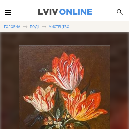
ПОДІЇ
ГОЛОВНА
ПОДІЇ
МИСТЕЦТВО
ЛОКАЦІЇ
ПУБЛІКАЦІЇ
ДОВІДКА