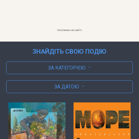
РЕКЛАМА НА САЙТІ
ЗНАЙДІТЬ СВОЮ ПОДІЮ
ЗА КАТЕГОРІЄЮ
ЗА ДАТОЮ