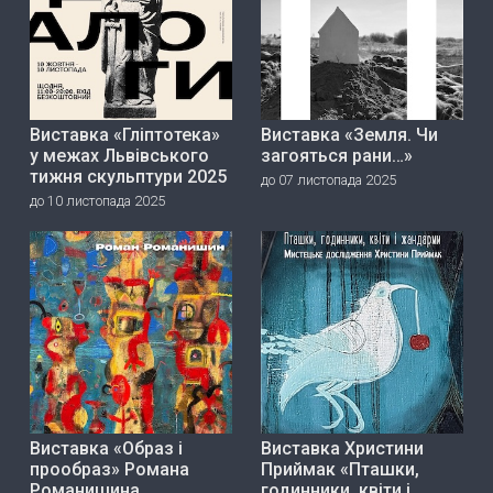
Виставка «Гліптотека»
Виставка «Земля. Чи
у межах Львівського
загояться рани…»
тижня скульптури 2025
до 07 листопада 2025
до 10 листопада 2025
Виставка «Образ і
Виставка Христини
прообраз» Романа
Приймак «Пташки,
Романишина
годинники, квіти і