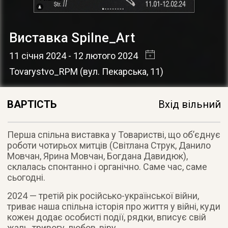
Виставка Spilne_Art
11 січня 2024
- 12 лютого 2024
Tovarystvo_RPM
(
вул. Пекарська, 11
)
ВАРТІСТЬ
Вхід вільний
Перша спільна виставка у Товаристві, що обʼєднує
роботи чотирьох митців (Світлана Струк, Данило
Мовчан, Ярина Мовчан, Богдана Давидюк),
склалась спонтанно і органічно. Саме час, саме
сьогодні.
2024 — третій рік російсько-української війни,
триває наша спільна історія про життя у війні, куди
кожен додає особисті події, рядки, вписує свій
жаль, тривогу, любов, віру…