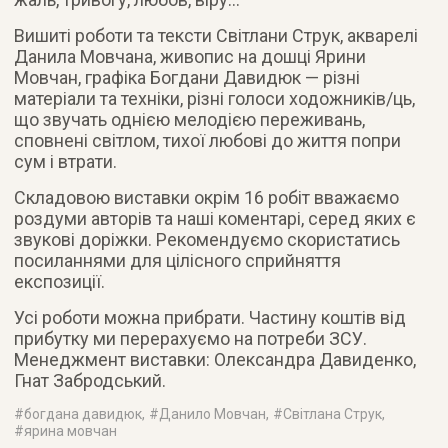
Вишиті роботи та тексти Світлани Струк, акварелі
Данила Мовчана, живопис на дошці Ярини
Мовчан, графіка Богдани Давидюк — різні
матеріали та техніки, різні голоси ходожників/ць,
що звучать однією мелодією переживань,
сповнені світлом, тихої любові до життя попри
сум і втрати.
Складовою виставки окрім 16 робіт вважаємо
роздуми авторів та наші коментарі, серед яких є
звукові доріжки. Рекомендуємо скористатись
посиланнями для цілісного сприйняття
експозиції.
Усі роботи можна прибрати. Частину коштів від
прибутку ми перерахуємо на потреби ЗСУ.
Менеджмент виставки: Олександра Давиденко,
Гнат Забродський.
#
богдана давидюк
, #
Данило Мовчан
, #
Світлана Струк
,
#
ярина мовчан