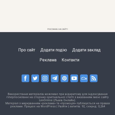
РЕКЛАМА НА САЙТІ
Про сайт
Додати подію
Додати заклад
Реклама
Контакти
Використання матеріалів можливе при відкритому для індексування
гіперпосиланні на сторінку оригінальної статті з вказанням імені сайту
LvivOnline (Львів Онлайн).
Матеріал з маркуванням «реклама» та «промоція» публікується на правах
реклами. Працює на
WordPress
|
Увійти
| запитів: 92, секунд: 0,264