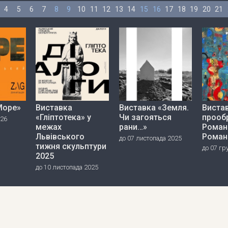
4
5
6
7
8
9
10
11
12
13
14
15
16
17
18
19
20
21
Море»
Виставка
Виставка «Земля.
Вистав
«Гліптотека» у
Чи загояться
прооб
026
межах
рани…»
Роман
Львівського
Роман
до 07 листопада 2025
тижня скульптури
до 07 гр
2025
до 10 листопада 2025