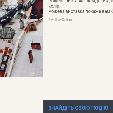
Рожева виставка складе ряд си
колір.
Рожева виставка покаже вам б
#
ArtLvivOnline
ЗНАЙДІТЬ СВОЮ ПОДІЮ