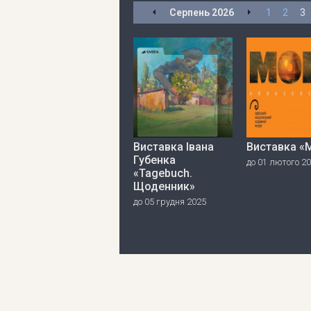
Серпень
2026
1
2
3
Виставка Івана
Виставка «
Губенка
до 01 лютого 2
«Tagebuch.
Щоденник»
до 05 грудня 2025