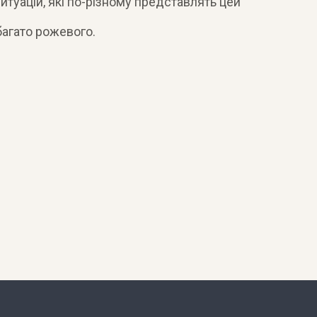
туацій, які по-різному представлять цей
агато рожевого.