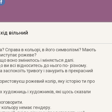
хід вільний
а? Справа в кольорі, в його символізмі? Мають
 виступає рожеве?
о воно змінилось і міняється далі.
 ви всі відноситесь до нього по- різному.
 заспокоїть тривогу і занурить в прекрасний
ористовуєш рожевий колір, яку історію ти про
х художниць і художників, які щось сказали
поговорити.
у кольору немає гендеру.