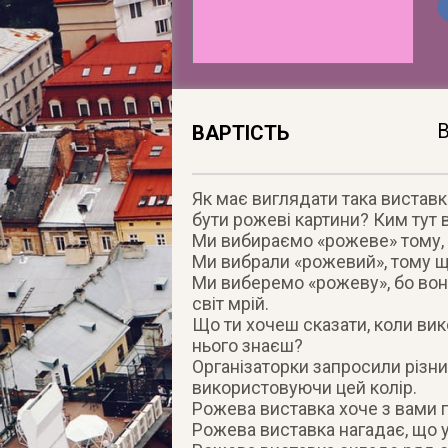
В
ВАРТІСТЬ
Як має виглядати така виставк
бути рожеві картини? Ким тут
Ми вибираємо «рожеве» тому, щ
Ми вибрали «рожевий», тому що
Ми виберемо «рожеву», бо вона
світ мрій.
Що ти хочеш сказати, коли вик
нього знаєш?
Організаторки запросили різни
використовуючи цей колір.
Рожева виставка хоче з вами 
Рожева виставка нагадає, що 