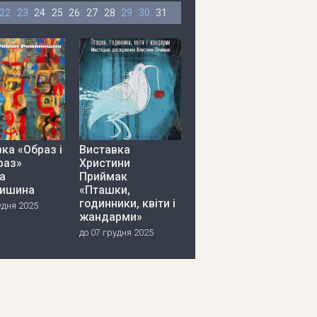
22
23
24
25
26
27
28
29
30
31
ка «Образ і
Виставка
раз»
Христини
а
Приймак
ишина
«Пташки,
годинники, квіти і
удня 2025
жандарми»
до 07 грудня 2025