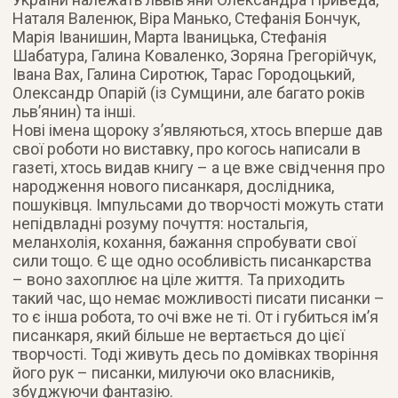
Наталя Валенюк, Віра Манько, Стефанія Бончук,
Марія Іванишин, Марта Іваницька, Стефанія
Шабатура, Галина Коваленко, Зоряна Грегорійчук,
Івана Вах, Галина Сиротюк, Тарас Городоцький,
Олександр Опарій (із Сумщини, але багато років
льв’янин) та інші.
Нові імена щороку з’являються, хтось вперше дав
свої роботи но виставку, про когось написали в
газеті, хтось видав книгу – а це вже свідчення про
народження нового писанкаря, дослідника,
пошуківця. Імпульсами до творчості можуть стати
непідвладні розуму почуття: ностальгія,
меланхолія, кохання, бажання спробувати свої
сили тощо. Є ще одно особливість писанкарства
– воно захоплює на ціле життя. Та приходить
такий час, що немає можливості писати писанки –
то є інша робота, то очі вже не ті. От і губиться ім’я
писанкаря, який більше не вертається до цієї
творчості. Тоді живуть десь по домівках творіння
його рук – писанки, милуючи око власників,
збуджуючи фантазію.