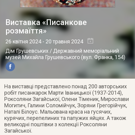
Виставка «Писанкове
розмаїття»
26 квітня 2024
- 20 травня 2024
Дім Грушевських / Державний меморіальний
музей Михайла Грушевського
(
вул. Франка, 154
)
На виставці представлено понад 200 авторських
робіт писанкарок Марти Іваницької (1937-2014),
Роксоляни Загайської, Олени Тіменик, Мирослави
Могитич, Галини Соломійчук, Зоряни Грегорійчук,
Наталі Білоус. Мальована краса на гусячих,
курячих, перепелиних та папужих яйцях. А також
великодні поштівки з колекції Роксоляни
Загайської.