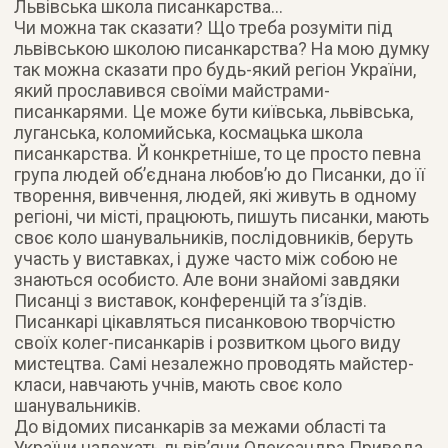
Львівська школа писанкарства…
Чи можна так сказати? Що треба розуміти під
львівською школою писанкарства? На мою думку
так можна сказати про будь-який регіон України,
який прославився своїми майстрами-
писанкарями. Це може бути київська, львівська,
луганська, коломийська, космацька школа
писанкарства. Й конкретніше, то це просто певна
група людей об’єднана любов’ю до Писанки, до її
творення, вивчення, людей, які живуть в одному
регіоні, чи місті, працюють, пишуть писанки, мають
своє коло шанувальників, послідовників, беруть
участь у виставках, і дуже часто між собою не
знаються особисто. Але вони знайомі завдяки
Писанці з виставок, конференцій та з’їздів.
Писанкарі цікавляться писанковою творчістю
своїх колег-писанкарів і розвитком цього виду
мистецтва. Самі незалежно проводять майстер-
класи, навчають учнів, мають своє коло
шанувальників.
До відомих писанкарів за межами області та
України належать львів’яни Олександра Приведа,