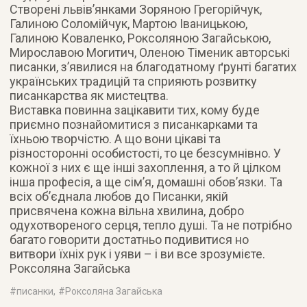
Створені львів’янками Зоряною Грегорійчук,
Галиною Соломійчук, Мартою Іваницькою,
Галиною Коваленко, Роксоляною Загайською,
Мирославою Могитич, Оленою Тіменик авторські
писанки, з’явилися на благодатному ґрунті багатих
українських традицій та сприяють розвитку
писанкарства як мистецтва.
Виставка повинна зацікавити тих, кому буде
приємно познайомитися з писанкарками та
їхньою творчістю. А що вони цікаві та
різносторонні особистості, то це безсумнівно. У
кожної з них є ще інші захоплення, а то й цілком
інша професія, а ще сім’я, домашні обов’язки. Та
всіх об’єднала любов до Писанки, якій
присвячена кожна вільна хвилина, добро
одухотвореного серця, тепло душі. Та не потрібно
багато говорити достатньо подивитися но
витвори їхніх рук і уяви – і ви все зрозумієте.
Роксоляна Загайська
#
писанки
, #
Роксоляна Загайська