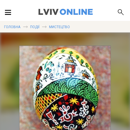
ПОДІЇ
ГОЛОВНА
ПОДІЇ
МИСТЕЦТВО
ЛОКАЦІЇ
ПУБЛІКАЦІЇ
ДОВІДКА