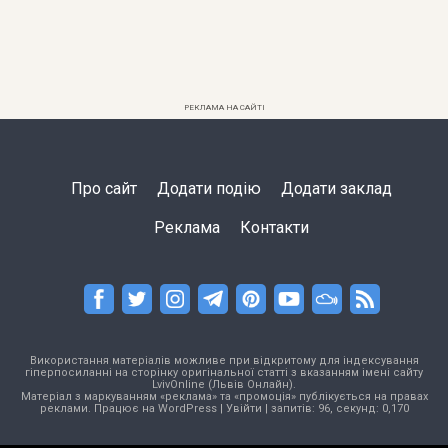
РЕКЛАМА НА САЙТІ
Про сайт
Додати подію
Додати заклад
Реклама
Контакти
Використання матеріалів можливе при відкритому для індексування
гіперпосиланні на сторінку оригінальної статті з вказанням імені сайту
LvivOnline (Львів Онлайн).
Матеріал з маркуванням «реклама» та «промоція» публікується на правах
реклами. Працює на
WordPress
|
Увійти
| запитів: 96, секунд: 0,170