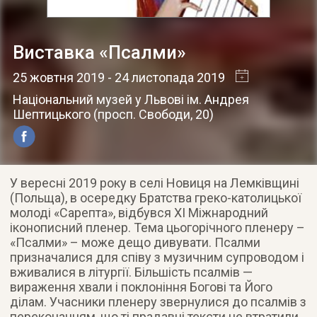
Виставка «Псалми»
25 жовтня 2019
- 24 листопада 2019
Національний музей у Львові ім. Андрея
Шептицького
(
просп. Свободи, 20
)
У вересні 2019 року в селі Новиця на Лемківщині
(Польща), в осередку Братства греко-католицької
молоді «Сарепта», відбувся ХІ Міжнародний
іконописний пленер. Тема цьогорічного пленеру –
«Псалми» – може дещо дивувати. Псалми
призначалися для співу з музичним супроводом і
вживалися в літургії. Більшість псалмів —
вираження хвали і поклоніння Богові та Його
ділам. Учасники пленеру звернулися до псалмів з
переконанням, що ті прадавні тексти не втратили