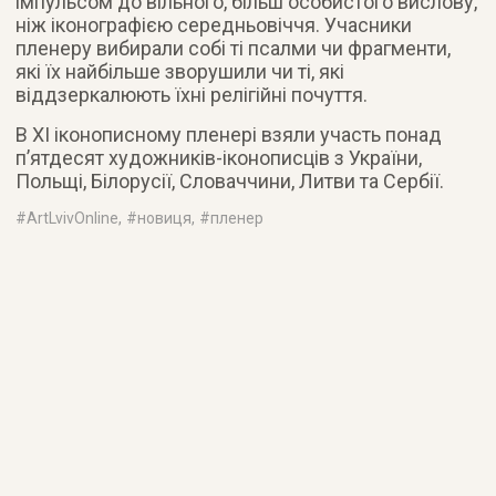
імпульсом до вільного, більш особистого вислову,
ніж іконографією середньовіччя. Учасники
пленеру вибирали собі ті псалми чи фрагменти,
які їх найбільше зворушили чи ті, які
віддзеркалюють їхні релігійні почуття.
В ХІ іконописному пленері взяли участь понад
п’ятдесят художників-іконописців з України,
Польщі, Білорусії, Словаччини, Литви та Сербії.
#
ArtLvivOnline
, #
новиця
, #
пленер