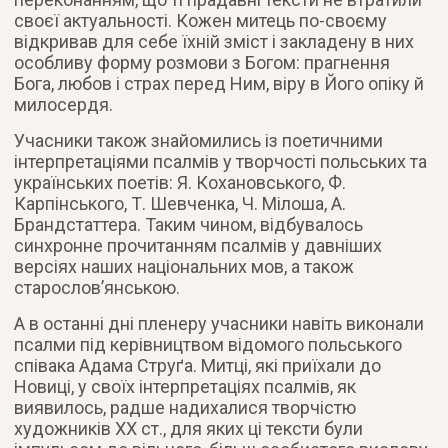
своєї актуальності. Кожен митець по-своєму
відкривав для себе їхній зміст і закладену в них
особливу форму розмови з Богом: прагнення
Бога, любов і страх перед Ним, віру в Його опіку й
милосердя.
Учасники також знайомились із поетичними
інтерпретаціями псалмів у творчості польських та
українських поетів: Я. Кохановського, Ф.
Карпінського, Т. Шевченка, Ч. Мілоша, А.
Брандстаттера. Таким чином, відбувалось
синхронне прочитанням псалмів у давніших
версіях наших національних мов, а також
старослов’янською.
А в останні дні пленеру учасники навіть виконали
псалми під керівництвом відомого польського
співака Адама Струґа. Митці, які приїхали до
Новиці, у своїх інтерпретаціях псалмів, як
виявилось, радше надихалися творчістю
художників ХХ ст., для яких ці тексти були