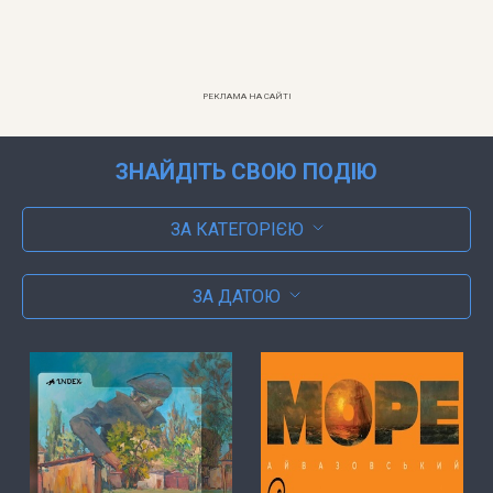
РЕКЛАМА НА САЙТІ
ЗНАЙДІТЬ СВОЮ ПОДІЮ
ЗА КАТЕГОРІЄЮ
ЗА ДАТОЮ