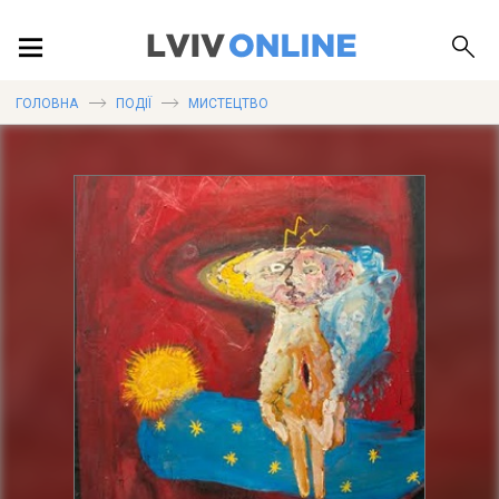
ПОДІЇ
ГОЛОВНА
ПОДІЇ
МИСТЕЦТВО
ЛОКАЦІЇ
ПУБЛІКАЦІЇ
ДОВІДКА