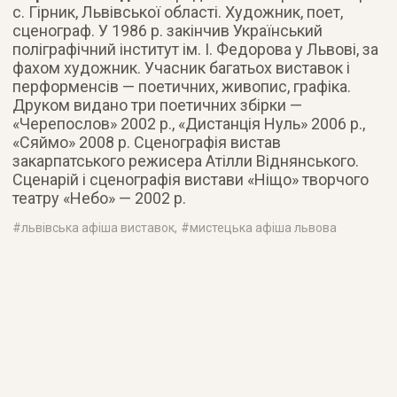
с. Гірник, Львівської області. Художник, поет,
сценограф. У 1986 р. закінчив Український
поліграфічний інститут ім. І. Федорова у Львові, за
фахом художник. Учасник багатьох виставок і
перформенсів — поетичних, живопис, графіка.
Друком видано три поетичних збірки —
«Черепослов» 2002 р., «Дистанція Нуль» 2006 р.,
«Сяймо» 2008 р. Сценографія вистав
закарпатського режисера Атілли Віднянського.
Сценарій і сценографія вистави «Ніщо» творчого
театру «Небо» — 2002 р.
#
львівська афіша виставок
, #
мистецька афіша львова