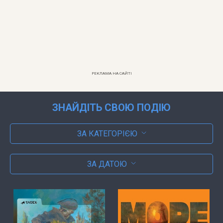
РЕКЛАМА НА САЙТІ
ЗНАЙДІТЬ СВОЮ ПОДІЮ
ЗА КАТЕГОРІЄЮ
ЗА ДАТОЮ