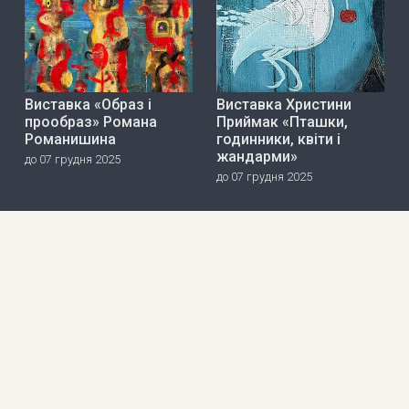
Виставка «Образ і
Виставка Христини
прообраз» Романа
Приймак «Пташки,
Романишина
годинники, квіти і
жандарми»
до 07 грудня 2025
до 07 грудня 2025