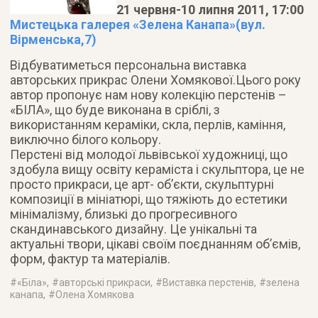
21 червня-10 липня 2011, 17:00
Мистецька галерея «Зелена Канапа»(вул.
Вірменська,7)
Відбуватиметься персональна виставка
авторських прикрас Олени Хомякової.Цього року
автор пропонує нам нову колекцію перстенів –
«БІЛА», що буде виконана в сріблі, з
використанням кераміки, скла, перлів, каміння,
виключно білого кольору.
Перстені від молодої львівської художниці, що
здобула вищу освіту кераміста і скульптора, це не
просто прикраси, це арт- об’єкти, скульптурні
композиції в мініатюрі, що тяжіють до естетики
мінімалізму, близькі до прогресивного
скандинавського дизайну. Це унікальні та
актуальні твори, цікаві своїм поєднанням об’ємів,
форм, фактур та матеріалів.
#
«Біла»
, #
авторські прикраси
, #
Виставка перстенів
, #
зелена
канапа
, #
Олена Хомякова