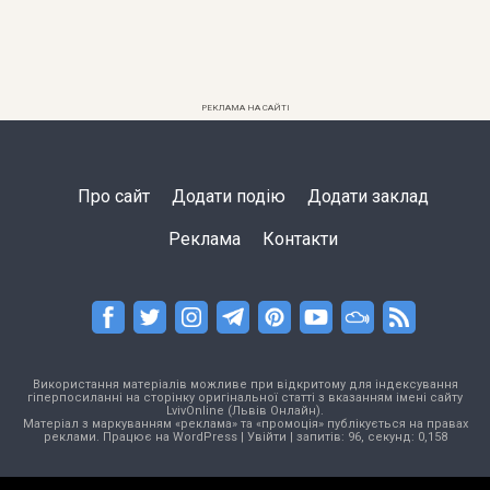
РЕКЛАМА НА САЙТІ
Про сайт
Додати подію
Додати заклад
Реклама
Контакти
Використання матеріалів можливе при відкритому для індексування
гіперпосиланні на сторінку оригінальної статті з вказанням імені сайту
LvivOnline (Львів Онлайн).
Матеріал з маркуванням «реклама» та «промоція» публікується на правах
реклами. Працює на
WordPress
|
Увійти
| запитів: 96, секунд: 0,158