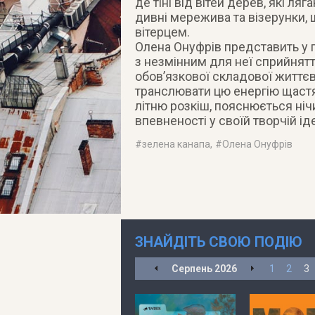
де тіні від вітей дерев, які ля
дивні мережива та візерунки, 
вітерцем.
Олена Онуфрів представить у г
з незмінним для неї сприйнятт
обов’язкової складової життєв
транслювати цю енергію щастя 
літню розкіш, пояснюється ніч
впевненості у своїй творчій ід
#
зелена канапа
, #
Олена Онуфрів
ЗНАЙДІТЬ СВОЮ ПОДІЮ
Серпень
2026
1
2
3