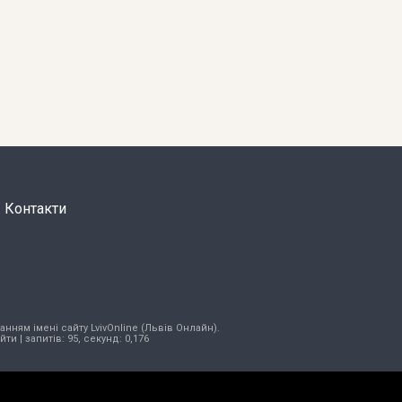
Контакти
нням імені сайту LvivOnline (Львів Онлайн).
ійти
| запитів: 95, секунд: 0,176