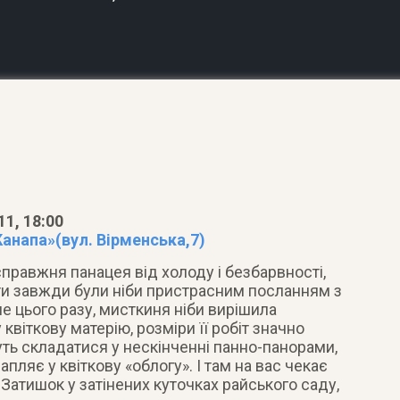
11, 18:00
анапа»(вул. Вірменська,7)
правжня панацея від холоду і безбарвності,
квіти завжди були ніби пристрасним посланням з
е цього разу, мисткиня ніби вирішила
 квіткову матерію, розміри її робіт значно
ть складатися у нескінченні панно-панорами,
пляє у квіткову «облогу». І там на вас чекає
Затишок у затінених куточках райського саду,