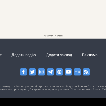
РЕКЛАМА НА САЙТІ
т
Додати подію
Додати заклад
Реклама
тому для індексування гіперпосиланні на сторінку оригінальної статті з вказа
лама» та «промоція» публікується на правах реклами. Працює на
WordPress
|
Ув