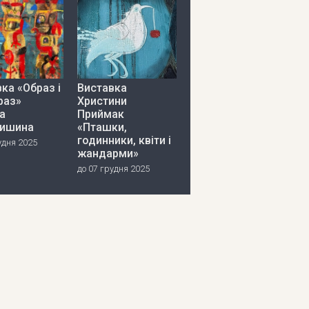
ка «Образ і
Виставка
раз»
Христини
а
Приймак
ишина
«Пташки,
годинники, квіти і
удня 2025
жандарми»
до 07 грудня 2025