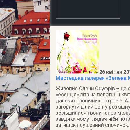
26 квітня 20
Мистецька галерея «Зелена К
Живопис Олени Онуфрів – це с
«есенція» літа на полотні. Її 
далеких тропічних островів.
Ал
загорнути цілий світ у розкішну
збільшилися і вони тепер можу
завдяки чому глядач ніби потра
затишок і душевний спочинок. 