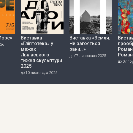
Море»
Виставка
Виставка «Земля.
Вистав
«Гліптотека» у
Чи загояться
прооб
026
межах
рани…»
Роман
Львівського
Роман
до 07 листопада 2025
тижня скульптури
до 07 гр
2025
до 10 листопада 2025