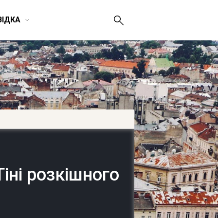
ВІДКА
іні розкішного