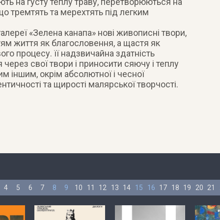
гають на густу теплу траву, перетворюються на
що тремтять та мерехтять під легким
алереї «Зелена канапа» нові живописні твори,
ям життя як благословення, а щастя як
ого процесу. її надзвичайна здатність
через свої твори і приносити сяючу і теплу
им іншим, окрім абсолютної і чесної
ентичності та щирості малярської творчості.
4
5
6
7
8
9
10
11
12
13
14
15
16
17
18
19
20
21