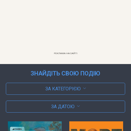
РЕКЛАМА НА САЙТІ
ЗНАЙДІТЬ СВОЮ ПОДІЮ
ЗА КАТЕГОРІЄЮ
ЗА ДАТОЮ