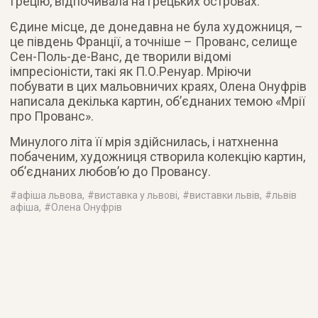
Грецію, відпочивала на грецьких островах.
Єдине місце, де донедавна не була художниця, –
це південь Франції, а точніше – Прованс, селище
Сен-Поль-де-Ванс, де творили відомі
імпресіоністи, такі як П.О.Ренуар. Мріючи
побувати в цих мальовничих краях, Олена Онуфрів
написала декілька картин, об’єднаних темою «Мрії
про Прованс».
Минулого літа її мрія здійснилась, і натхненна
побаченим, художниця створила колекцію картин,
об’єднаних любов’ю до Провансу.
#
афіша львова
, #
виставка у львові
, #
виставки львів
, #
львів
афіша
, #
Олена Онуфрів