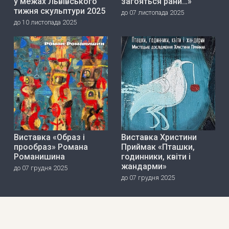
у межах Львівського
загояться рани…»
тижня скульптури 2025
до 07 листопада 2025
до 10 листопада 2025
Виставка «Образ і
Виставка Христини
прообраз» Романа
Приймак «Пташки,
Романишина
годинники, квіти і
жандарми»
до 07 грудня 2025
до 07 грудня 2025