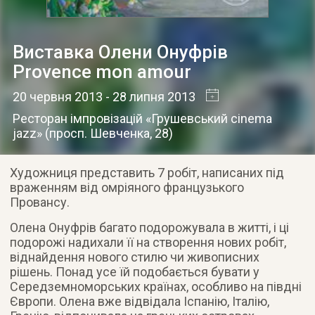
Виставка Олени Онуфрів
Provence mon amour
20 червня 2013
- 28 липня 2013
Ресторан імпровізацій «Грушевський cinema
jazz»
(
просп. Шевченка, 28
)
Художниця представить 7 робіт, написаних під
враженням від омріяного французького
Провансу.
Олена Онуфрів багато подорожувала в житті, і ці
подорожі надихали її на створення нових робіт,
віднайдення нового стилю чи живописних
рішень. Понад усе їй подобається бувати у
Середземноморських країнах, особливо на півдні
Європи. Олена вже відвідала Іспанію, Італію,