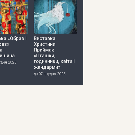
ка «Образ і
Виставка
раз»
Христини
а
Приймак
ишина
«Пташки,
годинники, квіти і
удня 2025
жандарми»
до 07 грудня 2025