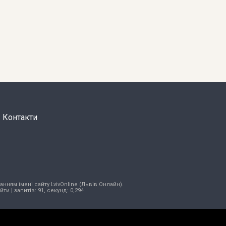
Контакти
нням імені сайту LvivOnline (Львів Онлайн).
ійти
| запитів: 91, секунд: 0,294