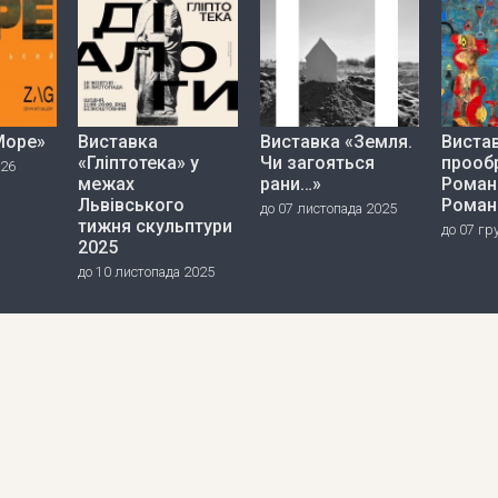
Море»
Виставка
Виставка «Земля.
Вистав
«Гліптотека» у
Чи загояться
прооб
026
межах
рани…»
Роман
Львівського
Роман
до 07 листопада 2025
тижня скульптури
до 07 гр
2025
до 10 листопада 2025