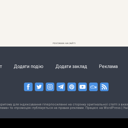
РЕКЛАМА НА САЙТІ
т
Додати подію
Додати заклад
Реклама
тому для індексування гіперпосиланні на сторінку оригінальної статті з вказа
лама» та «промоція» публікується на правах реклами. Працює на
WordPress
|
Ув