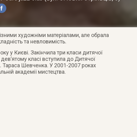
ізними художніми матеріалами, але обрала
складність та невловимість.
у у Києві. Закінчила три класи дитячої
в дев’ятому класі вступила до Дитячої
. Тараса Шевченка. У 2001-2007 роках
альній академії мистецтва.