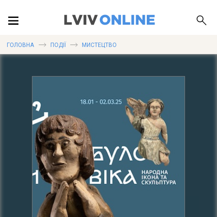
ПОДІЇ
ГОЛОВНА
ПОДІЇ
МИСТЕЦТВО
ЛОКАЦІЇ
ПУБЛІКАЦІЇ
ДОВІДКА