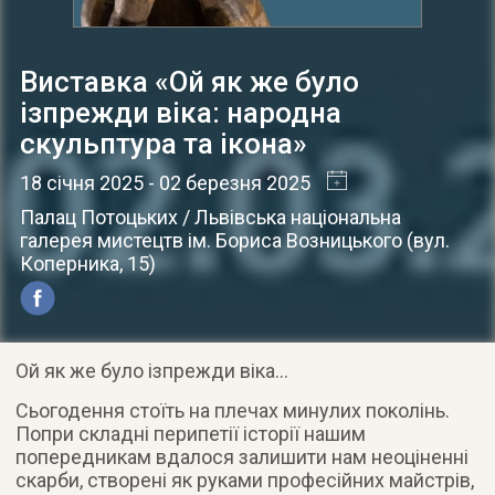
Виставка «Ой як же було
ізпрежди віка: народна
скульптура та ікона»
18 січня 2025
- 02 березня 2025
Палац Потоцьких / Львівська національна
галерея мистецтв ім. Бориса Возницького
(
вул.
Коперника, 15
)
Ой як же було ізпрежди віка…
Сьогодення стоїть на плечах минулих поколінь.
Попри складні перипетії історії нашим
попередникам вдалося залишити нам неоціненні
скарби, створені як руками професійних майстрів,