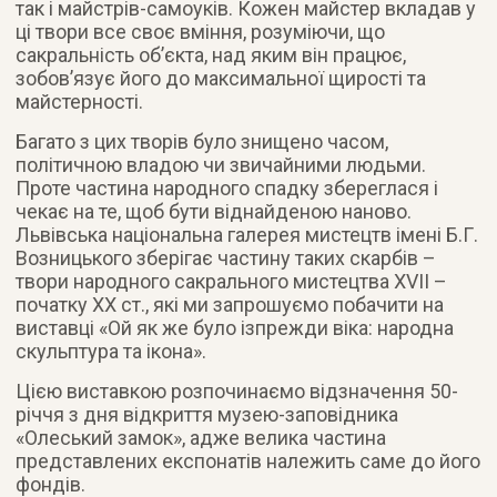
так і майстрів-самоуків. Кожен майстер вкладав у
ці твори все своє вміння, розуміючи, що
сакральність об’єкта, над яким він працює,
зобов’язує його до максимальної щирості та
майстерності.
Багато з цих творів було знищено часом,
політичною владою чи звичайними людьми.
Проте частина народного спадку збереглася і
чекає на те, щоб бути віднайденою наново.
Львівська національна галерея мистецтв імені Б.Г.
Возницького зберігає частину таких скарбів –
твори народного сакрального мистецтва XVII –
початку ХХ ст., які ми запрошуємо побачити на
виставці «Ой як же було ізпрежди віка: народна
скульптура та ікона».
Цією виставкою розпочинаємо відзначення 50-
річчя з дня відкриття музею-заповідника
«Олеський замок», адже велика частина
представлених експонатів належить саме до його
фондів.