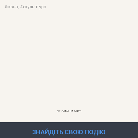
#
ікона
, #
скульптура
РЕКЛАМА НА САЙТІ
ЗНАЙДІТЬ СВОЮ ПОДІЮ