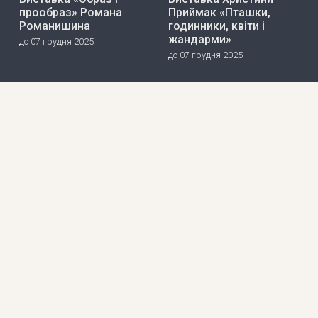
прообраз» Романа
Приймак «Пташки,
Романишина
годинники, квіти і
жандарми»
до 07 грудня 2025
до 07 грудня 2025