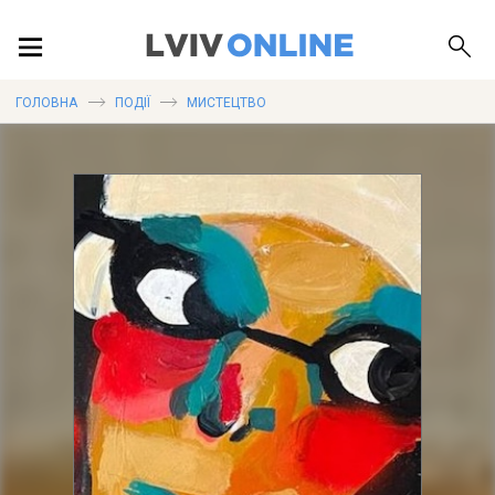
ПОДІЇ
ГОЛОВНА
ПОДІЇ
МИСТЕЦТВО
ЛОКАЦІЇ
ПУБЛІКАЦІЇ
ДОВІДКА