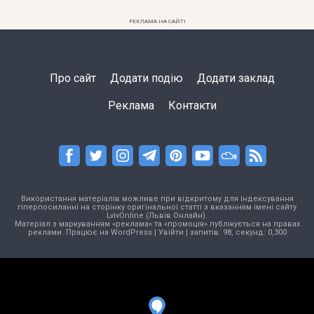
РЕКЛАМА НА САЙТІ
Про сайт
Додати подію
Додати заклад
Реклама
Контакти
Використання матеріалів можливе при відкритому для індексування
гіперпосиланні на сторінку оригінальної статті з вказанням імені сайту
LvivOnline (Львів Онлайн).
Матеріал з маркуванням «реклама» та «промоція» публікується на правах
реклами. Працює на
WordPress
|
Увійти
| запитів: 98, секунд: 0,300