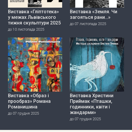
Виставка «Гліптотека»
Виставка «Земля. Чи
у межах Львівського
загояться рани…»
тижня скульптури 2025
до 07 листопада 2025
до 10 листопада 2025
Виставка «Образ і
Виставка Христини
прообраз» Романа
Приймак «Пташки,
Романишина
годинники, квіти і
жандарми»
до 07 грудня 2025
до 07 грудня 2025