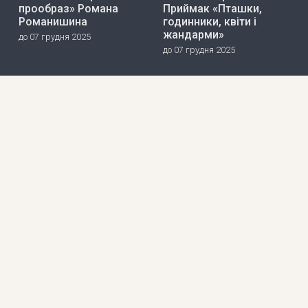
прообраз» Романа
Приймак «Пташки,
Романишина
годинники, квіти і
жандарми»
до 07 грудня 2025
до 07 грудня 2025