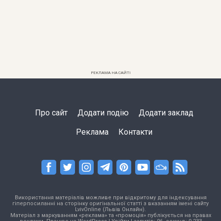
РЕКЛАМА НА САЙТІ
Про сайт
Додати подію
Додати заклад
Реклама
Контакти
Використання матеріалів можливе при відкритому для індексування
гіперпосиланні на сторінку оригінальної статті з вказанням імені сайту
LvivOnline (Львів Онлайн).
Матеріал з маркуванням «реклама» та «промоція» публікується на правах