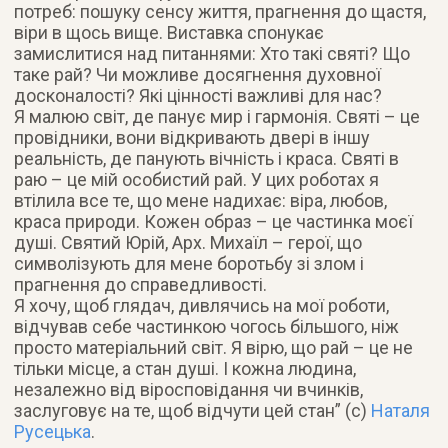
потреб: пошуку сенсу життя, прагнення до щастя,
віри в щось вище. Виставка спонукає
замислитися над питаннями: Хто такі святі? Що
таке рай? Чи можливе досягнення духовної
досконалості? Які цінності важливі для нас?
Я малюю світ, де панує мир і гармонія. Святі – це
провідники, вони відкривають двері в іншу
реальність, де панують вічність і краса. Святі в
раю – це мій особистий рай. У цих роботах я
втілила все те, що мене надихає: віра, любов,
краса природи. Кожен образ – це частинка моєї
душі. Святий Юрій, Арх. Михаїл – герої, що
символізують для мене боротьбу зі злом і
прагнення до справедливості.
Я хочу, щоб глядач, дивлячись на мої роботи,
відчував себе частинкою чогось більшого, ніж
просто матеріальний світ. Я вірю, що рай – це не
тільки місце, а стан душі. І кожна людина,
незалежно від віросповідання чи вчинків,
заслуговує на те, щоб відчути цей стан” (с)
Наталя
Русецька
.