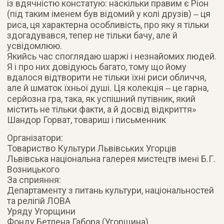
із вдячністю констатую: наскільки правим є Ріон
(під таким іменем був відомий у колі друзів) ‒ ця
риса, ця характерна особливість, про яку я тільки
здогадувався, тепер не тільки бачу, але й
усвідомлюю.
Якийсь час споглядаю шаржі і незнайомих людей.
Я і про них довідуюсь багато, тому що йому
вдалося відтворити не тільки їхні риси обличчя,
але й шматок їхньої душі. Ця колекція ‒ це гарна,
серйозна гра, така, як успішний путівник, який
містить не тільки факти, а й досвід відкриття»
Шандор Горват, товариш і письменник
Організатори:
Товариство Культури Львівських Угорців
Львівська національна галерея мистецтв імені Б.Г.
Возницького
За сприяння:
Департаменту з питань культури, національностей
та релігій ЛОВА
Уряду Угорщини
Фонду Бетлена Габора (Угорщина)