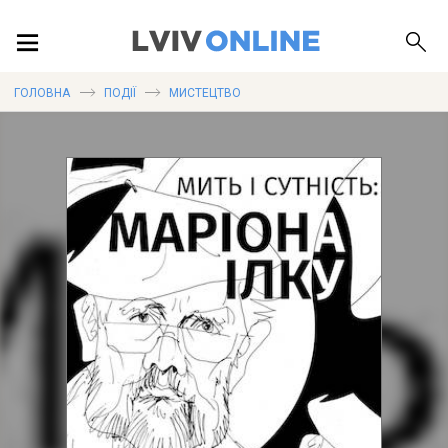
ПОДІЇ
ГОЛОВНА
ПОДІЇ
МИСТЕЦТВО
ЛОКАЦІЇ
ПУБЛІКАЦІЇ
ДОВІДКА