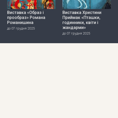
Виставка «Образ і
Виставка Христини
прообраз» Романа
Приймак «Пташки,
Романишина
годинники, квіти і
жандарми»
до 07 грудня 2025
до 07 грудня 2025