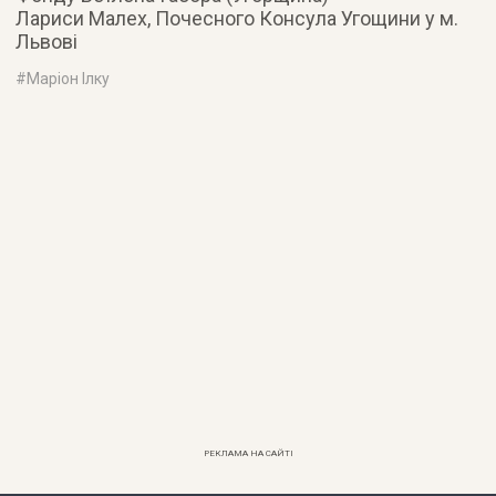
Лариси Малех, Почесного Консула Угощини у м.
Львові
#
Маріон Ілку
РЕКЛАМА НА САЙТІ