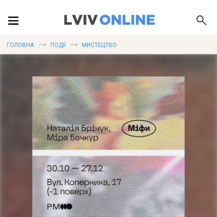
ПОДІЇ
ГОЛОВНА
ПОДІЇ
МИСТЕЦТВО
ЛОКАЦІЇ
ПУБЛІКАЦІЇ
ДОВІДКА