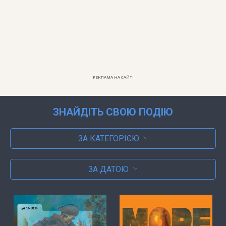
РЕКЛАМА НА САЙТІ
ЗНАЙДІТЬ СВОЮ ПОДІЮ
ЗА КАТЕГОРІЄЮ
ЗА ДАТОЮ