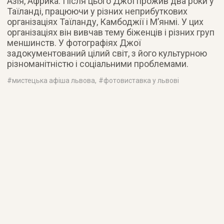
Азія, Африка. Після цього Джої прожив два роки у
Таїланді, працюючи у різних неприбуткових
організаціях Таїланду, Камбоджії і М’янмі. У цих
організаціях він вивчав тему біженців і різних груп
меншинств. У фотографіях Джої
задокументований цілий світ, з його культурною
різноманітністю і соціальними проблемами.
#
мистецька афіша львова
, #
фотовиставка у львові