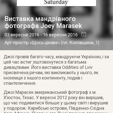
Виставка мандрівного
фотографа Joey Marasek
03 вересня 2016
- 16 вересня 2016
Арт-простір «Щось цікаве»
(
пл. Коліївщини, 1
)
Джої провів багато часу, мандруючи Україною, і за
цей час встиг зіштовхнутися з багатьма
дивацтвами. Його виставка Oddities of Lviv
присвячена речам, які викликають у нього, як
іноземця з іншого континенту, подив і
спантеличення.
Джої Марасек американський фотограф з м.
Х’юстон, Техас. У вересні 2012 року він вирішив,
що час подивитися більше у цьому світі і вирушив
у подорож: Карибські острови, Південно-Східна