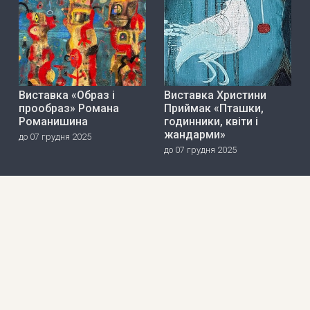
Виставка «Образ і
Виставка Христини
прообраз» Романа
Приймак «Пташки,
Романишина
годинники, квіти і
жандарми»
до 07 грудня 2025
до 07 грудня 2025