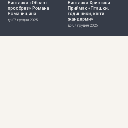
Виставка «Образ і
Виставка Христини
прообраз» Романа
Приймак «Пташки,
Романишина
годинники, квіти і
жандарми»
до 07 грудня 2025
до 07 грудня 2025