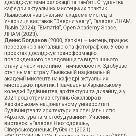
досліджує теми релокації та пам’яті. Студентка
кафедри актуальних мистецьких практик
Львівської національної академії мистецтв.
Учасниця виставок “Зверни увагу”, Галерея ЛНАМ,
Львів (2024); “Емпатія”, Open Academy Space,
ЛНАМ (2023).
Денис Богданов
(2000, Харків) — митець, працює
переважно з інсталяцією та фотографією. У своїх
проєктах досліджує трансформацію
повсякденного середовища та внутрішнього
стану в часи «постійної тимчасовості». Здобуває
ступінь магістра у Львівській національній
академії мистецтв на кафедрі актуальних
мистецьких практик. Навчався в Харківському
коледжі будівництва, архітектури та дизайну, а у
2021 році отримав ступінь бакалавра в
Харківському національному університеті
будівництва та архітектури за спеціальністю
«Архітектура та містобудування». Учасник
виставок: «Галерея Неотодрешь»,
Сіверськодонецьк, Рубіжне (2021);
«ФОТОCOM.UNITY», Порохова Вежа, Львів (2022).