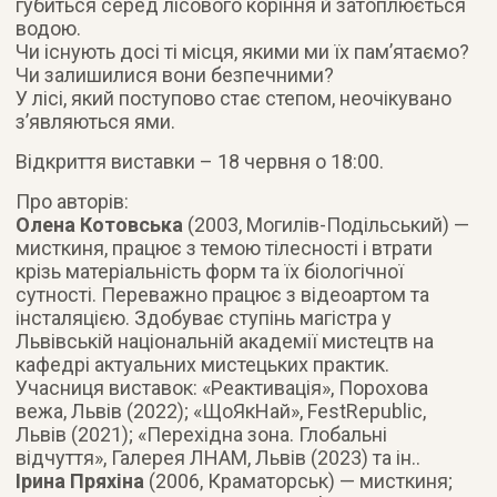
губиться серед лісового коріння й затоплюється
водою.
Чи існують досі ті місця, якими ми їх пам’ятаємо?
Чи залишилися вони безпечними?
У лісі, який поступово стає степом, неочікувано
з’являються ями.
Відкриття виставки – 18 червня о 18:00.
Про авторів:
Олена Котовська
(2003, Могилів-Подільський) —
мисткиня, працює з темою тілесності і втрати
крізь матеріальність форм та їх біологічної
сутності. Переважно працює з відеоартом та
інсталяцією. Здобуває ступінь магістра у
Львівській національній академії мистецтв на
кафедрі актуальних мистецьких практик.
Учасниця виставок: «Реактивація», Порохова
вежа, Львів (2022); «ЩоЯкНай», FestRepublic,
Львів (2021); «Перехідна зона. Глобальні
відчуття», Галерея ЛНАМ, Львів (2023) та ін..
Ірина Пряхіна
(2006, Краматорськ) — мисткиня;