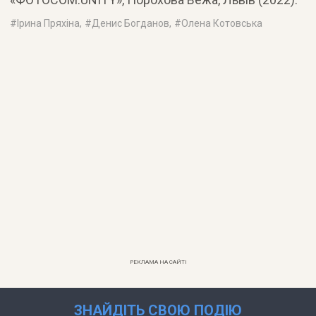
#
Ірина Пряхіна
, #
Денис Богданов
, #
Олена Котовська
РЕКЛАМА НА САЙТІ
ЗНАЙДІТЬ СВОЮ ПОДІЮ