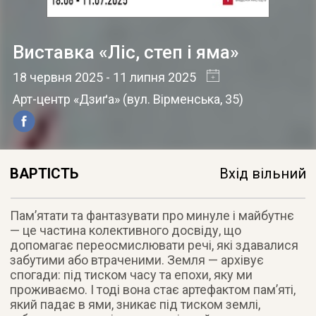
Виставка «Ліс, степ і яма»
18 червня 2025
- 11 липня 2025
Арт-центр «Дзиґа»
(
вул. Вірменська, 35
)
ВАРТІСТЬ
Вхід вільний
Памʼятати та фантазувати про минуле і майбутнє
— це частина колективного досвіду, що
допомагає переосмислювати речі, які здавалися
забутими або втраченими. Земля — архівує
спогади: під тиском часу та епохи, яку ми
проживаємо. І тоді вона стає артефактом памʼяті,
який падає в ями, зникає під тиском землі,