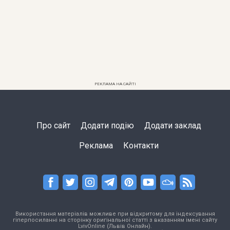
РЕКЛАМА НА САЙТІ
Про сайт
Додати подію
Додати заклад
Реклама
Контакти
Використання матеріалів можливе при відкритому для індексування
гіперпосиланні на сторінку оригінальної статті з вказанням імені сайту
LvivOnline (Львів Онлайн).