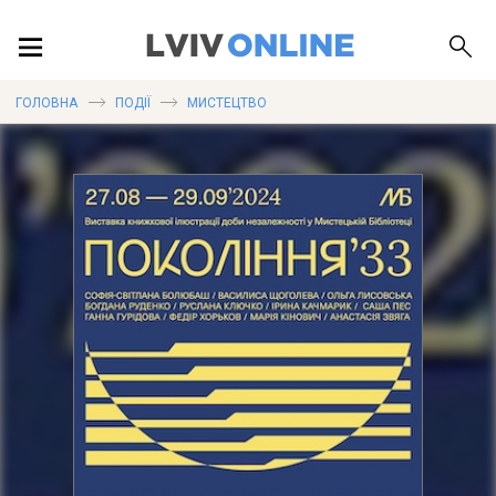
ПОДІЇ
ГОЛОВНА
ПОДІЇ
МИСТЕЦТВО
ЛОКАЦІЇ
ПУБЛІКАЦІЇ
ДОВІДКА