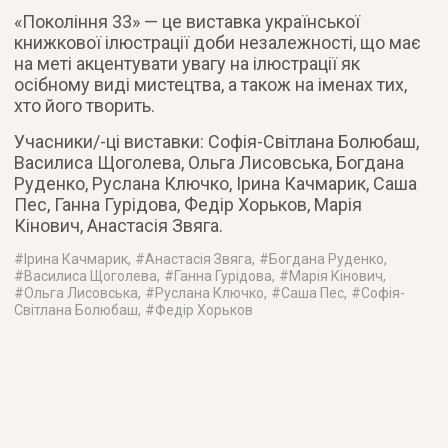
«Покоління 33» — це виставка української
книжкової ілюстрації доби незалежності, що має
на меті акцентувати увагу на ілюстрації як
осібному виді мистецтва, а також на іменах тих,
хто його творить.
Учасники/-ці виставки: Софія-Світлана Болюбаш,
Василиса Щоголева, Ольга Лисовська, Богдана
Руденко, Руслана Ключко, Ірина Качмарик, Саша
Пес, Ганна Гурідова, Федір Хорьков, Марія
Кінович, Анастасія Звяга.
#
Ірина Качмарик
, #
Анастасія Звяга
, #
Богдана Руденко
,
#
Василиса Щоголева
, #
Ганна Гурідова
, #
Марія Кінович
,
#
Ольга Лисовська
, #
Руслана Ключко
, #
Саша Пес
, #
Софія-
Світлана Болюбаш
, #
Федір Хорьков