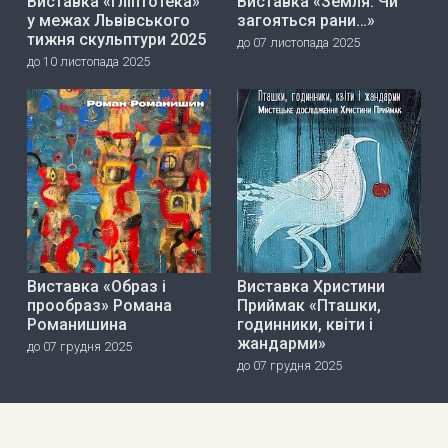
Виставка «Гліптотека»
Виставка «Земля. Чи
у межах Львівського
загояться рани…»
тижня скульптури 2025
до 07 листопада 2025
до 10 листопада 2025
Виставка «Образ і
Виставка Христини
прообраз» Романа
Приймак «Пташки,
Романишина
годинники, квіти і
жандарми»
до 07 грудня 2025
до 07 грудня 2025