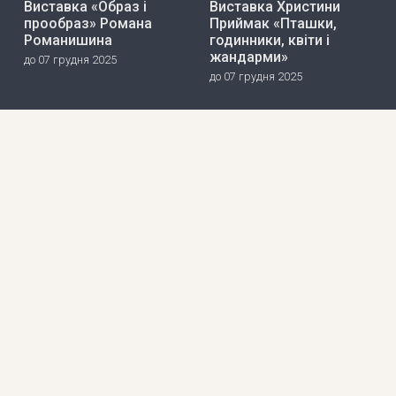
Виставка «Образ і
Виставка Христини
прообраз» Романа
Приймак «Пташки,
Романишина
годинники, квіти і
жандарми»
до 07 грудня 2025
до 07 грудня 2025