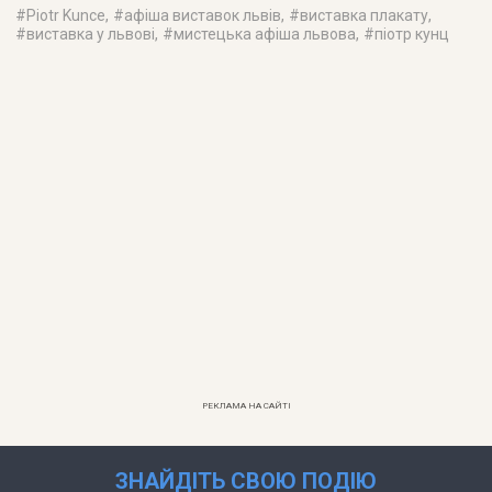
#
Piotr Kunce
, #
афіша виставок львів
, #
виставка плакату
,
#
виставка у львові
, #
мистецька афіша львова
, #
піотр кунц
РЕКЛАМА НА САЙТІ
ЗНАЙДІТЬ СВОЮ ПОДІЮ