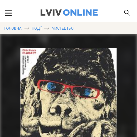
ПОДІЇ
ГОЛОВНА
ПОДІЇ
МИСТЕЦТВО
ЛОКАЦІЇ
ПУБЛІКАЦІЇ
ДОВІДКА