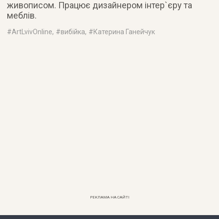
живописом. Працює дизайнером інтер`єру та
меблів.
#
ArtLvivOnline
, #
вибійка
, #
Катерина Ганейчук
РЕКЛАМА НА САЙТІ