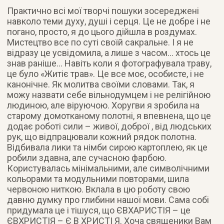
Практично всі мої творчі пошуки зосереджені
навколо теми духу, душі і серця. Це не добре і не
погано, просто, я до цього дійшла в роздумах.
Мистецтво все по суті своїй сакральне. І я не
відразу це усвідомила, а лише з часом… хтось це
знав раніше… Навіть коли я фотографувала траву,
це було «Житіє трав». Це все моє, особисте, і не
канонічне. Як молитва своїми словами. Так, я
можу назвати себе вільнодумцем і не релігійною
людиною, але віруючою. Хоругви я зробила на
старому домотканому полотні, я впевнена, що це
додає роботі сили – живої, доброї , від людських
рук, що відпрацювали кожний рядок полотна.
Відбивала лики та німби сирою картоплею, як це
робили здавна, але сучасною фарбою.
Користувалась мінімальними, але символічними
кольорами та модульними повторами, шила
червоною ниткою. Вклала в цю роботу свою
давню думку про глибини нашої мови. Сама собі
придумала це і тішуся, що ЄВХАРИСТІЯ – це
ЄВХРИСТІЯ – Є В ХРИСТІ Я. Хоча священики Вам