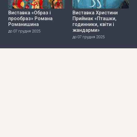
Виставка «Образ і
Виставка Христини
прообраз» Романа
Приймак «Пташки,
Романишина
годинники, квіти і
жандарми»
до 07 грудня 2025
до 07 грудня 2025