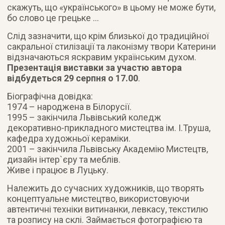
скажуть, що «українського» в цьому не може бути,
бо слово це грецьке …
Слід зазначити, що крім близької до традиційної
сакральної стилізації та лаконізму твори Катерини
відзначаються яскравим українським духом.
Презентація виставки за участю автора
відбудеться 29 серпня о 17.00
.
Біографічна довідка:
1974 – народжена в Білорусії.
1995 – закінчила Львівський коледж
декоративно-прикладного мистецтва ім. І.Труша,
кафедра художньої кераміки.
2001 – закінчила Львівську Академію Мистецтв,
дизайн інтер`єру та меблів.
Живе і працює в Луцьку.
Належить до сучасних художників, що творять
концептуальне мистецтво, використовуючи
автентичні техніки витинанки, левкасу, текстилю
та розпису на склі. Займається фотографією та